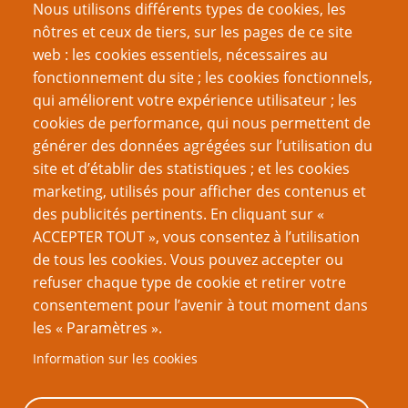
Nous utilisons différents types de cookies, les
Mot de passe
nôtres et ceux de tiers, sur les pages de ce site
web : les cookies essentiels, nécessaires au
fonctionnement du site ; les cookies fonctionnels,
qui améliorent votre expérience utilisateur ; les
cookies de performance, qui nous permettent de
Créer un nouveau compte
générer des données agrégées sur l’utilisation du
site et d’établir des statistiques ; et les cookies
Réinitialiser votre mot de passe
marketing, utilisés pour afficher des contenus et
des publicités pertinents. En cliquant sur «
VOUS AIMEREZ AUSSI
ACCEPTER TOUT », vous consentez à l’utilisation
de tous les cookies. Vous pouvez accepter ou
Être un meilleur joueur
refuser chaque type de cookie et retirer votre
consentement pour l’avenir à tout moment dans
Quelle est ton intention ?
les « Paramètres ».
La cassure ultime : la perte d’un joueur
Information sur les cookies
Dictionnaire Nordic Larp