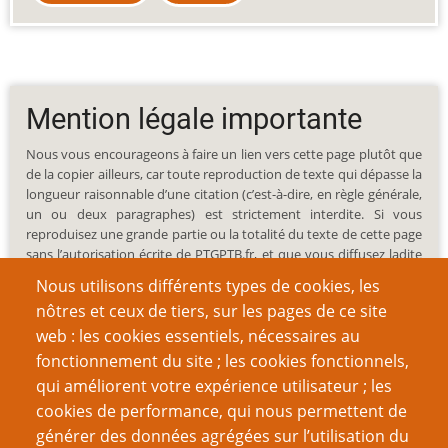
Mention légale importante
Nous vous encourageons à faire un lien vers cette page plutôt que
de la copier ailleurs, car toute reproduction de texte qui dépasse la
longueur raisonnable d’une citation (c’est-à-dire, en règle générale,
un ou deux paragraphes) est strictement interdite. Si vous
reproduisez une grande partie ou la totalité du texte de cette page
sans l’autorisation écrite de PTGPTB.fr, et que vous diffusez ladite
copie publiquement (sites Web, blogs, forums, imprimés, etc.),
Nous utilisons différents types de cookies, les
vous reconnaissez que vous commettez délibérément une
nôtres et ceux de tiers, sur les pages de ce site
violation des lois sur le droit d’auteur, c’est-à-dire un acte illégal
web : les cookies essentiels, nécessaires au
passible de poursuites judiciaires.
fonctionnement du site ; les cookies fonctionnels,
qui améliorent votre expérience utilisateur ; les
cookies de performance, qui nous permettent de
générer des données agrégées sur l’utilisation du