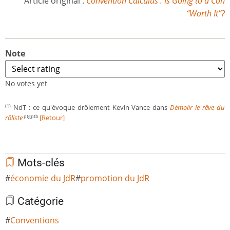
Article original :
Convention Calculus : Is Going to a Con
“Worth It”?
Note
No votes yet
NdT : ce qu'évoque drôlement Kevin Vance dans
Démolir le rêve du
(1)
rôliste
[Retour]
ptgptb
Mots-clés
économie du JdR
promotion du JdR
Catégorie
Conventions