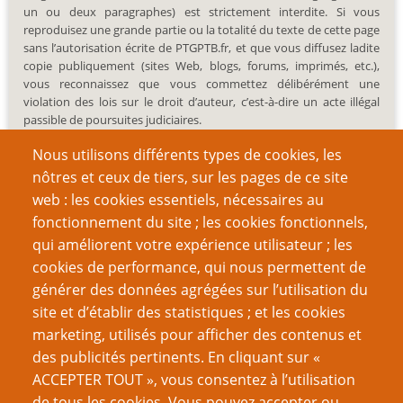
un ou deux paragraphes) est strictement interdite. Si vous
reproduisez une grande partie ou la totalité du texte de cette page
sans l’autorisation écrite de PTGPTB.fr, et que vous diffusez ladite
copie publiquement (sites Web, blogs, forums, imprimés, etc.),
vous reconnaissez que vous commettez délibérément une
violation des lois sur le droit d’auteur, c’est-à-dire un acte illégal
passible de poursuites judiciaires.
Nous utilisons différents types de cookies, les
nôtres et ceux de tiers, sur les pages de ce site
web : les cookies essentiels, nécessaires au
fonctionnement du site ; les cookies fonctionnels,
Recherche
qui améliorent votre expérience utilisateur ; les
cookies de performance, qui nous permettent de
générer des données agrégées sur l’utilisation du
site et d’établir des statistiques ; et les cookies
Nom d'utilisateur
marketing, utilisés pour afficher des contenus et
des publicités pertinents. En cliquant sur «
ACCEPTER TOUT », vous consentez à l’utilisation
Mot de passe
de tous les cookies. Vous pouvez accepter ou