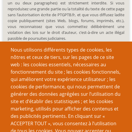
un ou deux paragraphes) est strictement interdite. Si vous
reproduisez une grande partie ou la totalité du texte de cette page
sans l’autorisation écrite de PTGPTB.fr, et que vous diffusez ladite
copie publiquement (sites Web, blogs, forums, imprimés, etc.),
vous reconnaissez que vous commettez délibérément une
violation des lois sur le droit d’auteur, c’est-à-dire un acte illégal
passible de poursuites judiciaires.
Nous utilisons différents types de cookies, les
nôtres et ceux de tiers, sur les pages de ce site
web : les cookies essentiels, nécessaires au
fonctionnement du site ; les cookies fonctionnels,
Recherche
qui améliorent votre expérience utilisateur ; les
cookies de performance, qui nous permettent de
générer des données agrégées sur l’utilisation du
site et d’établir des statistiques ; et les cookies
Nom d'utilisateur
marketing, utilisés pour afficher des contenus et
des publicités pertinents. En cliquant sur «
ACCEPTER TOUT », vous consentez à l’utilisation
Mot de passe
de tous les cookies. Vous pouvez accepter ou