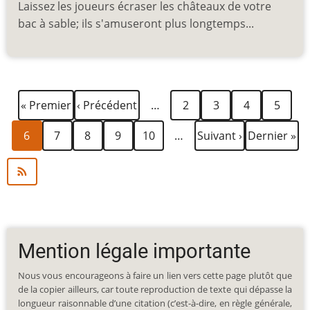
Laissez les joueurs écraser les châteaux de votre
bac à sable; ils s'amuseront plus longtemps...
Première
Page
Page
Page
Page
Page
Pagination
« Premier
‹ Précédent
…
2
3
4
5
page
précédente
Page
Page
Page
Page
Page
Page
Dernière
6
7
8
9
10
…
Suivant ›
Dernier »
courante
suivante
page
Mention légale importante
Nous vous encourageons à faire un lien vers cette page plutôt que
de la copier ailleurs, car toute reproduction de texte qui dépasse la
longueur raisonnable d’une citation (c’est-à-dire, en règle générale,