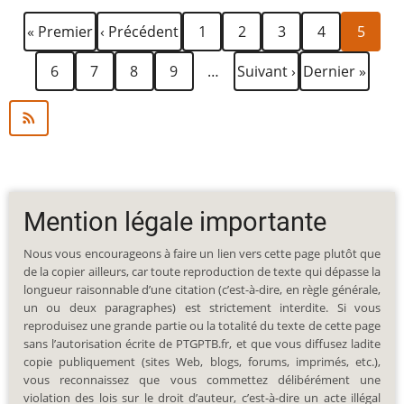
Première
Page
Page
Page
Page
Page
Page
Pagination
« Premier
‹ Précédent
1
2
3
4
5
page
précédente
courant
Page
Page
Page
Page
Page
Dernière
6
7
8
9
…
Suivant ›
Dernier »
suivante
page
Mention légale importante
Nous vous encourageons à faire un lien vers cette page plutôt que
de la copier ailleurs, car toute reproduction de texte qui dépasse la
longueur raisonnable d’une citation (c’est-à-dire, en règle générale,
un ou deux paragraphes) est strictement interdite. Si vous
reproduisez une grande partie ou la totalité du texte de cette page
sans l’autorisation écrite de PTGPTB.fr, et que vous diffusez ladite
copie publiquement (sites Web, blogs, forums, imprimés, etc.),
vous reconnaissez que vous commettez délibérément une
violation des lois sur le droit d’auteur, c’est-à-dire un acte illégal