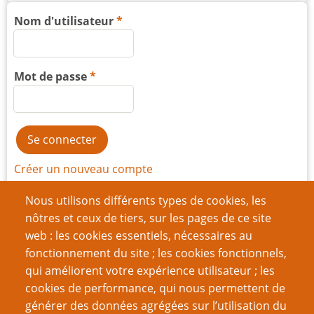
Nom d'utilisateur
Mot de passe
Créer un nouveau compte
Réinitialiser votre mot de passe
Nous utilisons différents types de cookies, les
nôtres et ceux de tiers, sur les pages de ce site
web : les cookies essentiels, nécessaires au
Du même auteur
fonctionnement du site ; les cookies fonctionnels,
Berger sans troupeau
qui améliorent votre expérience utilisateur ; les
Une Histoire du jeu de rôle – première partie : un
cookies de performance, qui nous permettent de
petit pas pour un wargamer…
générer des données agrégées sur l’utilisation du