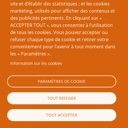
Une Histoire du jeu de rôle – deuxième partie :
site et d’établir des statistiques ; et les cookies
réouverture de la boîte de Pandore
marketing, utilisés pour afficher des contenus et
Une Histoire du jeu de rôle – troisième partie :
des publicités pertinents. En cliquant sur «
Survenance de l'âge d'or
ACCEPTER TOUT », vous consentez à l’utilisation
Une Histoire du jeu de rôle – quatrième partie : Enfer
de tous les cookies. Vous pouvez accepter ou
et paradis de la finance
refuser chaque type de cookie et retirer votre
Une Histoire du jeu de rôle – cinquième partie : le
consentement pour l’avenir à tout moment dans
pouvoir et la gloire
les « Paramètres ».
Une Histoire du jeu de rôle – sixième partie :
Information sur les cookies
révolution !
Une Histoire du jeu de rôle – septième partie : de
nouvelles manières de jouer
PARAMÈTRES DE COOKIE
Une Histoire du jeu de rôle – huitième partie : l’âge
des ténèbres
TOUT REFUSER
Une Histoire du jeu de rôle – neuvième partie : la fin
et le commencement
TOUT ACCEPTER
Page
Page
Pagination
‹‹
11
››
précédente
suivante