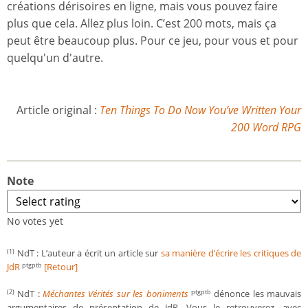
créations dérisoires en ligne, mais vous pouvez faire
plus que cela. Allez plus loin. C’est 200 mots, mais ça
peut être beaucoup plus. Pour ce jeu, pour vous et pour
quelqu'un d'autre.
Article original :
Ten Things To Do Now You’ve Written Your
200 Word RPG
Note
No votes yet
NdT : L’auteur a écrit un article sur
sa manière d’écrire les critiques de
(1)
JdR
[Retour]
ptgptb
NdT :
Méchantes Vérités sur les boniments
dénonce les mauvais
(2)
ptgptb
argumentaires de présentation de JdR. Vous le retrouverez, avec