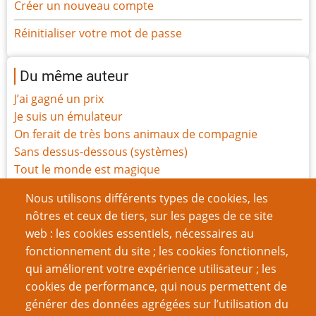
Créer un nouveau compte
Réinitialiser votre mot de passe
Du même auteur
J’ai gagné un prix
Je suis un émulateur
On ferait de très bons animaux de compagnie
Sans dessus-dessous (systèmes)
Tout le monde est magique
Rapport de mission
Nous utilisons différents types de cookies, les
Ode aux Indés
nôtres et ceux de tiers, sur les pages de ce site
Les jeux en une page sont-ils sans valeur ?
web : les cookies essentiels, nécessaires au
La Carte-X ne vous sauvera pas de tout
fonctionnement du site ; les cookies fonctionnels,
Défi du gamer : un jeu par saison
qui améliorent votre expérience utilisateur ; les
cookies de performance, qui nous permettent de
Page
Pagination
1
››
générer des données agrégées sur l’utilisation du
suivante