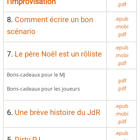
l'improvisation
.pdf
8.
Comment écrire un bon
.epub
.mobi
scénario
.pdf
.epub
7.
Le père Noël est un rôliste
.mobi
.pdf
Bons-cadeaux pour le MJ
.pdf
.pdf
Bons-cadeaux pour les joueurs
.epub
6.
Une brève histoire du JdR
.mobi
.pdf
.epub
5.
Dirty PJ