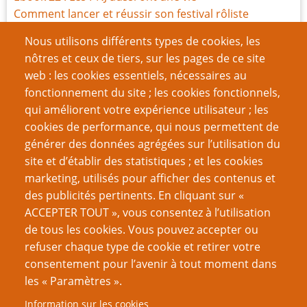
Comment lancer et réussir son festival rôliste
Ebook 21 : Le marketing rôliste pour les nuls
Nous utilisons différents types de cookies, les
Une rôliste dans la foule
nôtres et ceux de tiers, sur les pages de ce site
Ebook 20 : L'accessoire, c'est l'essentiel
web : les cookies essentiels, nécessaires au
Test PTGPTB : quel rôliste LNIST êtes-vous ?
fonctionnement du site ; les cookies fonctionnels,
Convention RRX 2017 : debriefing
qui améliorent votre expérience utilisateur ; les
Ebook 19 : L'avis des pros
cookies de performance, qui nous permettent de
Ebook 17 : Écrire son jeu de rôle
générer des données agrégées sur l’utilisation du
site et d’établir des statistiques ; et les cookies
Page
Page
Pagination
‹‹
2
››
marketing, utilisés pour afficher des contenus et
précédente
suivante
des publicités pertinents. En cliquant sur «
VOUS AIMEREZ AUSSI
ACCEPTER TOUT », vous consentez à l’utilisation
de tous les cookies. Vous pouvez accepter ou
Romance et Jeu de Rôles : des biais de genre ?
refuser chaque type de cookie et retirer votre
consentement pour l’avenir à tout moment dans
Les scènes de sexe : mode sans échec
les « Paramètres ».
Chèr.e MJ, je voudrais une petite amie s’il te plaît
Information sur les cookies