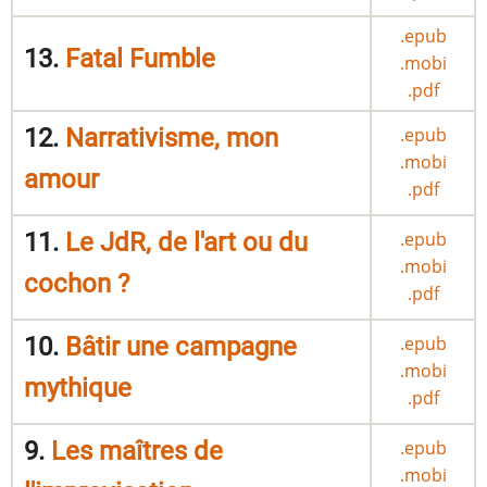
.epub
13.
Fatal Fumble
.mobi
.pdf
12.
Narrativisme, mon
.epub
.mobi
amour
.pdf
11.
Le JdR, de l'art ou du
.epub
.mobi
cochon ?
.pdf
10.
Bâtir une campagne
.epub
.mobi
mythique
.pdf
9.
Les maîtres de
.epub
.mobi