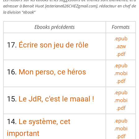
adresser à Benoit Huot [esteriane626CHEZgmail.com], rédacteur en chef de
la division “ebook”
Ebooks précédents
Formats
.epub
17.
Écrire son jeu de rôle
.azw
.pdf
.epub
16.
Mon perso, ce héros
.mobi
.pdf
.epub
15.
Le JdR, c'est le maaal !
.mobi
.pdf
14.
Le système, cet
.epub
.mobi
important
.pdf