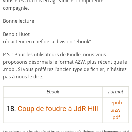
vous êtes à la fois en agréable et compétente
compagnie.
Bonne lecture !
Benoit Huot
rédacteur en chef de la division “ebook”
P.S. : Pour les utilisateurs de Kindle, nous vous
proposons désormais le format AZW, plus récent que le
.mobi. Si vous préférez l'ancien type de fichier, n'hésitez
pas à nous le dire.
Ebook
Format
.epub
18.
Coup de foudre à JdR Hill
.azw
.pdf
Les retours sur les ebooks et les suggestions de thèmes sont bienvenus, et à