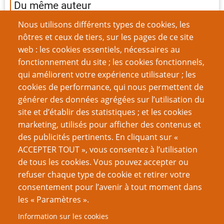
Du même auteur
Introduction aux contrats sociaux
Nous utilisons différents types de cookies, les
Partager le récit
nôtres et ceux de tiers, sur les pages de ce site
Jouer en distanciel m’a transformé
web : les cookies essentiels, nécessaires au
Toujours donner un reçu à vos joueurs
fonctionnement du site ; les cookies fonctionnels,
La marche manquante
qui améliorent votre expérience utilisateur ; les
Structure pour les scénarios de convention
cookies de performance, qui nous permettent de
Construction de scénarios : le modèle insulaire
générer des données agrégées sur l’utilisation du
5 choses que les énigmes devraient être en JdR
site et d’établir des statistiques ; et les cookies
La méthode 3-3-3 de préparation rapide de partie
marketing, utilisés pour afficher des contenus et
des publicités pertinents. En cliquant sur «
VOUS AIMEREZ AUSSI
ACCEPTER TOUT », vous consentez à l’utilisation
de tous les cookies. Vous pouvez accepter ou
Soyez de meilleurs joueurs : connais-toi toi même
refuser chaque type de cookie et retirer votre
consentement pour l’avenir à tout moment dans
Introduction aux contrats sociaux
les « Paramètres ».
Laissez-vous porter par le jeu
Information sur les cookies