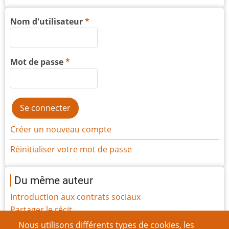
Nom d'utilisateur
Mot de passe
Créer un nouveau compte
Réinitialiser votre mot de passe
Du même auteur
Introduction aux contrats sociaux
Partager le récit
Jouer en distanciel m’a transformé
Nous utilisons différents types de cookies, les