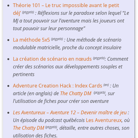
Théorie 101 – Le truc impossible avant le petit
déj’
: Réflexions sur le paradoxe selon lequel “Le
(ptgptb)
MJ a tout pouvoir sur l’aventure mais les joueurs ont
tout pouvoir sur leur personnage”
La méthode 5x5
: Une méthode de scénario
(ptgptb)
modulable matricielle, proche du concept insulaire
La création de scénario en nœuds
: Comment
(ptgptb)
créer des scénarios aux développements souples et
pertinents
Adventure Creation Hack : Index Cards
: Un
(en)
article (en anglais) de
The Chatty DM
, sur
(ptgptb)
l’utilisation de fiches pour créer son aventure
Les Aventureux – Aventure 12 – Devenir maître de jeu
:
Un épisode du podcast québécois
Les Aventureux
, où
The Chatty DM
, détaille, entre autres choses, son
(ptgptb)
utilisation des fiches.