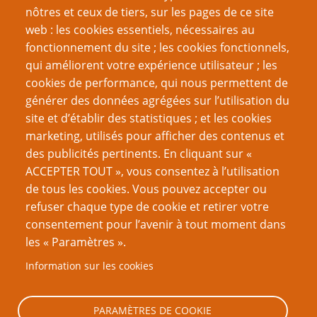
Toujours donner un reçu à vos joueurs
nôtres et ceux de tiers, sur les pages de ce site
La marche manquante
web : les cookies essentiels, nécessaires au
Structure pour les scénarios de convention
fonctionnement du site ; les cookies fonctionnels,
Laissez les joueurs abréger les scènes
qui améliorent votre expérience utilisateur ; les
5 choses que les énigmes devraient être en JdR
cookies de performance, qui nous permettent de
La méthode 3-3-3 de préparation rapide de partie
générer des données agrégées sur l’utilisation du
site et d’établir des statistiques ; et les cookies
VOUS AIMEREZ AUSSI
marketing, utilisés pour afficher des contenus et
des publicités pertinents. En cliquant sur «
Principes du Blorb
ACCEPTER TOUT », vous consentez à l’utilisation
de tous les cookies. Vous pouvez accepter ou
Les « quêtes » de la Fantasy : forcément dirigistes ?
refuser chaque type de cookie et retirer votre
Le Manifeste du dirigisme – Troisième partie : un
consentement pour l’avenir à tout moment dans
Voisinage Problématique
les « Paramètres ».
Comment fonctionne le dirigisme
Information sur les cookies
Le Manifeste du dirigisme – Deuxième partie :
Méthodes de dirigisme
PARAMÈTRES DE COOKIE