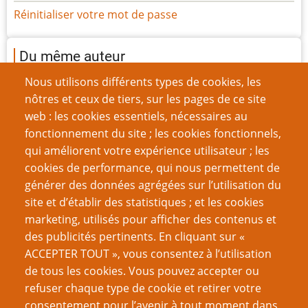
Réinitialiser votre mot de passe
Du même auteur
Introduction aux contrats sociaux
Nous utilisons différents types de cookies, les
Partager le récit
nôtres et ceux de tiers, sur les pages de ce site
Jouer en distanciel m’a transformé
web : les cookies essentiels, nécessaires au
Toujours donner un reçu à vos joueurs
fonctionnement du site ; les cookies fonctionnels,
La marche manquante
qui améliorent votre expérience utilisateur ; les
Structure pour les scénarios de convention
cookies de performance, qui nous permettent de
Construction de scénarios : le modèle insulaire
générer des données agrégées sur l’utilisation du
Laissez les joueurs abréger les scènes
site et d’établir des statistiques ; et les cookies
5 choses que les énigmes devraient être en JdR
marketing, utilisés pour afficher des contenus et
des publicités pertinents. En cliquant sur «
VOUS AIMEREZ AUSSI
ACCEPTER TOUT », vous consentez à l’utilisation
de tous les cookies. Vous pouvez accepter ou
Dossier Mausritter
refuser chaque type de cookie et retirer votre
consentement pour l’avenir à tout moment dans
Rapport de mission