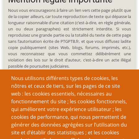
Nous vous encourageons à faire un lien vers cette page plutôt que
de la copier ailleurs, car toute reproduction de texte qui dépasse la
longueur raisonnable d’une citation (c’est-à-dire, en règle générale,
un ou deux paragraphes) est strictement interdite. Si vous
reproduisez une grande partie ou la totalité du texte de cette page
sans l’autorisation écrite de PTGPTB.fr, et que vous diffusez ladite
copie publiquement (sites Web, blogs, forums, imprimés, etc.),
vous reconnaissez que vous commettez délibérément une
violation des lois sur le droit d’auteur, c’est-à-dire un acte illégal
passible de poursuites judiciaires.
Nous utilisons différents types de cookies, les
nôtres et ceux de tiers, sur les pages de ce site
web : les cookies essentiels, nécessaires au
fonctionnement du site ; les cookies fonctionnels,
Recherche
qui améliorent votre expérience utilisateur ; les
cookies de performance, qui nous permettent de
générer des données agrégées sur l’utilisation du
site et d’établir des statistiques ; et les cookies
Nom d'utilisateur