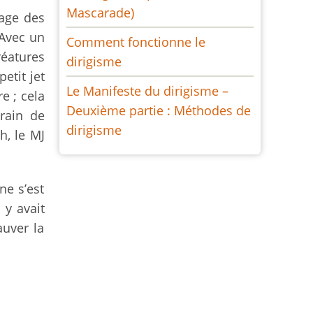
Mascarade)
sage des
Avec un
Comment fonctionne le
réatures
dirigisme
etit jet
Le Manifeste du dirigisme –
re ; cela
Deuxième partie : Méthodes de
rain de
dirigisme
h, le MJ
ne s’est
 y avait
auver la