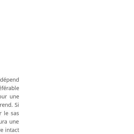
t dépend
éférable
pour une
rend. Si
r le sas
aura une
e intact