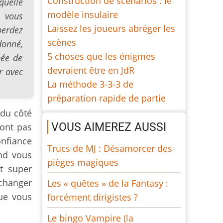
Construction de scénarios : le
quelle
modèle insulaire
s vous
Laissez les joueurs abréger les
perdez
scènes
donné,
5 choses que les énigmes
pée de
devraient être en JdR
r avec
La méthode 3-3-3 de
préparation rapide de partie
 du côté
VOUS AIMEREZ AUSSI
sont pas
onfiance
Trucs de MJ : Désamorcer des
and vous
pièges magiques
nt super
 changer
Les « quêtes » de la Fantasy :
que vous
forcément dirigistes ?
Le bingo Vampire (la