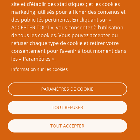
site et d’établir des statistiques ; et les cookies
Nom d'utilisateur
marketing, utilisés pour afficher des contenus et
des publicités pertinents. En cliquant sur «
ACCEPTER TOUT », vous consentez à l’utilisation
de tous les cookies. Vous pouvez accepter ou
Mot de passe
refuser chaque type de cookie et retirer votre
consentement pour l’avenir à tout moment dans
les « Paramètres ».
Information sur les cookies
Créer un nouveau compte
Réinitialiser votre mot de passe
PARAMÈTRES DE COOKIE
Du même auteur
TOUT REFUSER
5 choses qu’un rôliste peut apprendre de Leverage
Jusqu’à ce que la mer rende leurs dépouilles
TOUT ACCEPTER
Six points à retenir quand on écrit un GN