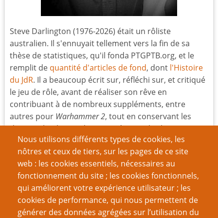
Steve Darlington (1976-2026) était un rôliste
australien. Il s'ennuyait tellement vers la fin de sa
thèse de statistiques, qu'il fonda PTGPTB.org, et le
remplit de
quantité d'articles de fond
, dont
l'Histoire
du JdR
. Il a beaucoup écrit sur, réfléchi sur, et critiqué
le jeu de rôle, avant de réaliser son rêve en
contribuant à de nombreux suppléments, entre
autres pour
Warhammer 2
, tout en conservant les
derniers lambeaux de sa santé mentale. Il pensait que
Nous utilisons différents types de cookies, les
Paranoïa
est le meilleur JdR de l’univers.
nôtres et ceux de tiers, sur les pages de ce site
Nous traduisons aussi ses posts de
blogs
successifs :
web : les cookies essentiels, nécessaires au
d-fuses, d-fusion, d-constructions et ceux du
fonctionnement du site ; les cookies fonctionnels,
MESSAGE
, le mouvement qui lutte contre la misogynie
qui améliorent votre expérience utilisateur ; les
dans les milieux ludiques.
cookies de performance, qui nous permettent de
générer des données agrégées sur l’utilisation du