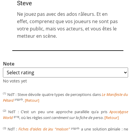
Steve
Ne jouez pas avec des ados râleurs. Et en
effet, comprenez que vos joueurs ne sont pas
votre public, mais vos acteurs, et vous êtes le
metteur en scène.
Note
No votes yet
NdT : Steve dévoile quatre types de perceptions dans
Le Manifeste du
(1)
Pétard
.
[Retour]
ptgptb
NdT : C’est un peu une approche parallèle qu’a pris
Apocalypse
(2)
World
, où les règles
sont carrément sur la fiche de perso
.
[Retour]
grog
NdT :
Fiches d’aides de jeu “maison”
a une solution géniale : ne
(3)
ptgptb