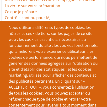
La vérité sur votre préparation
Ce que je prépare
Contrôle continu pour MJ
Les campagnes centrées sur un lieu
Nous utilisons différents types de cookies, les
Pourquoi les outils de sécurité émotionnelle me
nôtres et ceux de tiers, sur les pages de ce site
semblent importants
web : les cookies essentiels, nécessaires au
Comme on prépare, on maîtrise
fonctionnement du site ; les cookies fonctionnels,
Pourquoi cette règle stupide pourrait ne pas être si
qui améliorent votre expérience utilisateur ; les
stupide
cookies de performance, qui nous permettent de
générer des données agrégées sur l’utilisation du
Page
Pagination
1
››
site et d’établir des statistiques ; et les cookies
suivante
marketing, utilisés pour afficher des contenus et
VOUS AIMEREZ AUSSI
des publicités pertinents. En cliquant sur «
ACCEPTER TOUT », vous consentez à l’utilisation
Les minuteurs narratifs dans les JdR : comment mieux
de tous les cookies. Vous pouvez accepter ou
gérer la tension ?
refuser chaque type de cookie et retirer votre
consentement pour l’avenir à tout moment dans
IARR : Un seul format pour la préparation de parties