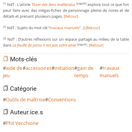
NdT : L’article
Tisser des liens inattendus
explore tout ce que l’on
(1)
(ptgptb)
peut faire avec des mégas-fiches de personnage pleine de notes et de
détails et prenant plusieurs pages.
[Retour]
NdT : Sujets du mot-clé “
travaux manuels
”. :)
[Retour]
(2)
NdT : D’autres réflexions sur un espace partagé au milieu de la table
(3)
dans
La feuille de perso n'est pas votre amie
.
[Retour]
(ptgptb)
Mots-clés
aide de
accessoires
initiation
gain de
travaux
jeu
temps
manuels
Catégorie
Outils de maîtrise
Conventions
Auteur.ice.s
Phil Vecchione