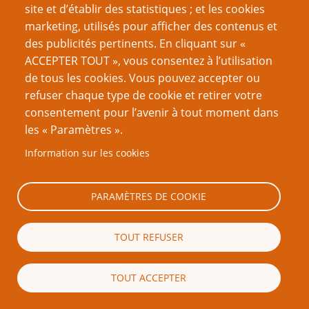
site et d’établir des statistiques ; et les cookies
Nom d'utilisateur
marketing, utilisés pour afficher des contenus et
des publicités pertinents. En cliquant sur «
ACCEPTER TOUT », vous consentez à l’utilisation
de tous les cookies. Vous pouvez accepter ou
Mot de passe
refuser chaque type de cookie et retirer votre
consentement pour l’avenir à tout moment dans
les « Paramètres ».
Information sur les cookies
Créer un nouveau compte
Réinitialiser votre mot de passe
PARAMÈTRES DE COOKIE
Du même auteur
TOUT REFUSER
L'Art de faire connaitre son art
Le rêve devenu réalité
TOUT ACCEPTER
Dix choses à faire après avoir écrit un jeu de rôle pour