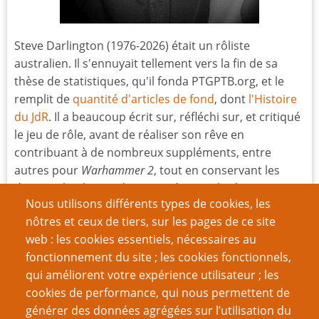
Steve Darlington (1976-2026) était un rôliste
australien. Il s'ennuyait tellement vers la fin de sa
thèse de statistiques, qu'il fonda PTGPTB.org, et le
remplit de
quantité d'articles de fond
, dont
l'Histoire
du JdR
. Il a beaucoup écrit sur, réfléchi sur, et critiqué
le jeu de rôle, avant de réaliser son rêve en
contribuant à de nombreux suppléments, entre
autres pour
Warhammer 2
, tout en conservant les
derniers lambeaux de sa santé mentale. Il pensait que
Nous utilisons différents types de cookies, les
Paranoïa
est le meilleur JdR de l’univers.
nôtres et ceux de tiers, sur les pages de ce site
Nous traduisons aussi ses posts de
blogs
successifs :
web : les cookies essentiels, nécessaires au
d-fuses, d-fusion, d-constructions et ceux du
fonctionnement du site ; les cookies fonctionnels,
MESSAGE
, le mouvement qui lutte contre la misogynie
qui améliorent votre expérience utilisateur ; les
dans les milieux ludiques.
cookies de performance, qui nous permettent de
générer des données agrégées sur l’utilisation du