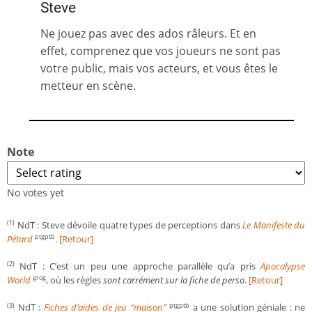
Steve
Ne jouez pas avec des ados râleurs. Et en
effet, comprenez que vos joueurs ne sont pas
votre public, mais vos acteurs, et vous êtes le
metteur en scène.
Note
No votes yet
NdT : Steve dévoile quatre types de perceptions dans
Le Manifeste du
(1)
Pétard
.
[Retour]
ptgptb
NdT : C’est un peu une approche parallèle qu’a pris
Apocalypse
(2)
World
, où les règles
sont carrément sur la fiche de perso
.
[Retour]
grog
NdT :
Fiches d’aides de jeu “maison”
a une solution géniale : ne
(3)
ptgptb