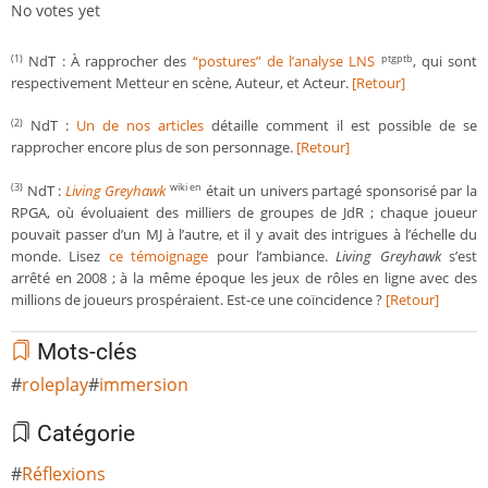
No votes yet
NdT : À rapprocher des
“postures” de l’analyse LNS
, qui sont
(1)
ptgptb
respectivement Metteur en scène, Auteur, et Acteur.
[Retour]
NdT :
Un de nos articles
détaille comment il est possible de se
(2)
rapprocher encore plus de son personnage.
[Retour]
NdT :
Living Greyhawk
était un univers partagé sponsorisé par la
(3)
wiki en
RPGA, où évoluaient des milliers de groupes de JdR ; chaque joueur
pouvait passer d’un MJ à l’autre, et il y avait des intrigues à l’échelle du
monde. Lisez
ce témoignage
pour l’ambiance.
Living Greyhawk
s’est
arrêté en 2008 ; à la même époque les jeux de rôles en ligne avec des
millions de joueurs prospéraient. Est-ce une coïncidence ?
[Retour]
Mots-clés
roleplay
immersion
Catégorie
Réflexions