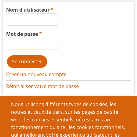
Nom d'utilisateur
Mot de passe
Créer un nouveau compte
Réinitialiser votre mot de passe
Nous utilisons différents types de cookies, les
Du même auteur
nôtres et ceux de tiers, sur les pages de ce site
Une Histoire du jeu de rôle : postface
web : les cookies essentiels, nécessaires au
Fichez la paix à votre MJ !
fonctionnement du site ; les cookies fonctionnels,
Maîtrisez comme un homme !
qui améliorent votre expérience utilisateur ; les