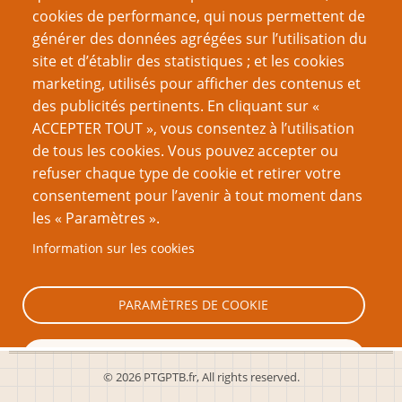
Magie : un peu de méthode !
cookies de performance, qui nous permettent de
générer des données agrégées sur l’utilisation du
Page
Pagination
‹‹
12
site et d’établir des statistiques ; et les cookies
précédente
marketing, utilisés pour afficher des contenus et
VOUS AIMEREZ AUSSI
des publicités pertinents. En cliquant sur «
ACCEPTER TOUT », vous consentez à l’utilisation
Être un meilleur joueur
de tous les cookies. Vous pouvez accepter ou
refuser chaque type de cookie et retirer votre
Le problème général de l’Indexicalité dans la création
consentement pour l’avenir à tout moment dans
de GN
les « Paramètres ».
Romance et Jeu de Rôles : des biais de genre ?
Information sur les cookies
Quelle est ton intention ?
Le méta-jeu, damnation ou rédemption ?
PARAMÈTRES DE COOKIE
TOUT REFUSER
© 2026 PTGPTB.fr, All rights reserved.