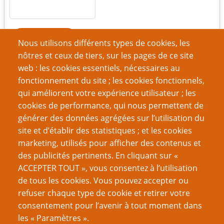
Nous utilisons différents types de cookies, les
nôtres et ceux de tiers, sur les pages de ce site
Créer un nouveau compte
web : les cookies essentiels, nécessaires au
Réinitialiser votre mot de passe
fonctionnement du site ; les cookies fonctionnels,
qui améliorent votre expérience utilisateur ; les
cookies de performance, qui nous permettent de
Du même auteur
générer des données agrégées sur l’utilisation du
J’ai gagné un prix
site et d’établir des statistiques ; et les cookies
Je suis un émulateur
marketing, utilisés pour afficher des contenus et
On ferait de très bons animaux de compagnie
des publicités pertinents. En cliquant sur «
Sans dessus-dessous (systèmes)
ACCEPTER TOUT », vous consentez à l’utilisation
Tout le monde est magique
de tous les cookies. Vous pouvez accepter ou
Rapport de mission
refuser chaque type de cookie et retirer votre
Ode aux Indés
consentement pour l’avenir à tout moment dans
Les jeux en une page sont-ils sans valeur ?
les « Paramètres ».