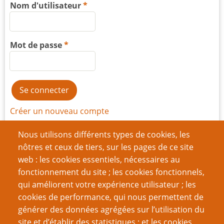
Nom d'utilisateur
Mot de passe
Créer un nouveau compte
Réinitialiser votre mot de passe
Nous utilisons différents types de cookies, les
nôtres et ceux de tiers, sur les pages de ce site
web : les cookies essentiels, nécessaires au
Du même auteur
fonctionnement du site ; les cookies fonctionnels,
Le LNS et d’autres sujets de théorie rôliste - chapitre 5
qui améliorent votre expérience utilisateur ; les
Le LNS et d’autres sujets de théorie rôliste - chapitre 6
cookies de performance, qui nous permettent de
générer des données agrégées sur l’utilisation du
Page
Pagination
‹‹
2
site et d’établir des statistiques ; et les cookies
précédente