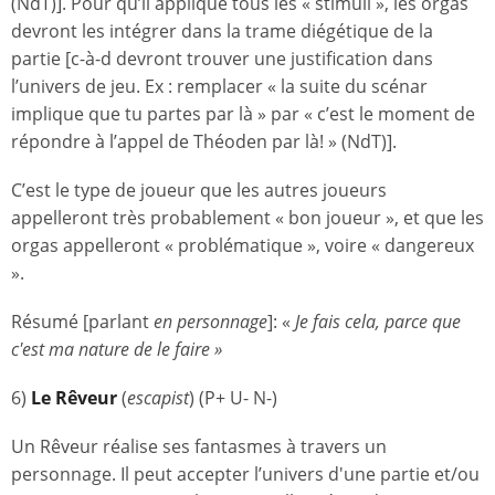
(NdT)]. Pour qu’il applique tous les « stimuli », les orgas
devront les intégrer dans la trame diégétique de la
partie [c-à-d devront trouver une justification dans
l’univers de jeu. Ex : remplacer « la suite du scénar
implique que tu partes par là » par « c’est le moment de
répondre à l’appel de Théoden par là! » (NdT)].
C’est le type de joueur que les autres joueurs
appelleront très probablement « bon joueur », et que les
orgas appelleront « problématique », voire « dangereux
».
Résumé [parlant
en personnage
]: «
Je fais cela, parce que
c'est ma nature de le faire »
6)
Le Rêveur
(
escapist
) (P+ U- N-)
Un Rêveur réalise ses fantasmes à travers un
personnage. Il peut accepter l’univers d'une partie et/ou