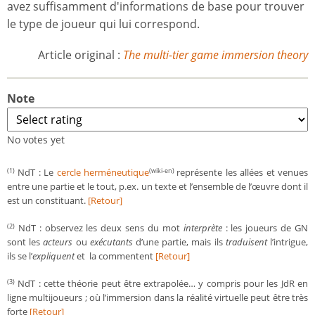
avez suffisamment d'informations de base pour trouver
le type de joueur qui lui correspond.
Article original :
The multi-tier game immersion theory
Note
No votes yet
NdT : Le
cercle herméneutique
représente les allées et venues
(1)
(wiki-en)
entre une partie et le tout, p.ex. un texte et l’ensemble de l’œuvre dont il
est un constituant.
[Retour]
NdT : observez les deux sens du mot
interprète
: les joueurs de GN
(2)
sont les
acteurs
ou
exécutants
d’une partie, mais ils
traduisent
l’intrigue,
ils se l’
expliquent
et la commentent
[Retour]
NdT : cette théorie peut être extrapolée… y compris pour les JdR en
(3)
ligne multijoueurs ; où l’immersion dans la réalité virtuelle peut être très
forte
[Retour]