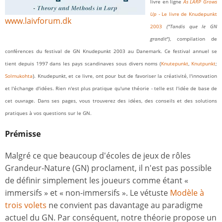
livre en ligne
As LARP Grows
Up
- Le livre de Knudepunkt
www.laivforum.dk
2003
("Tandis que le GN
grandit")
, compilation de
conférences du festival de GN Knudepunkt 2003 au Danemark. Ce festival annuel se
tient depuis 1997 dans les pays scandinaves sous divers noms (
Knutepunkt
,
Knutpunkt
;
Solmukohta
). Knudepunkt, et ce livre, ont pour but de favoriser la créativité, l'innovation
et l'échange d'idées. Rien n'est plus pratique qu'une théorie - telle est l'idée de base de
cet ouvrage. Dans ses pages, vous trouverez des idées, des conseils et des solutions
pratiques à vos questions sur le GN.
Prémisse
Malgré ce que beaucoup d'écoles de jeux de rôles
Grandeur-Nature (GN) proclament, il n'est pas possible
de définir simplement les joueurs comme étant «
immersifs » et « non-immersifs ». Le vétuste
Modèle à
trois volets
ne convient pas davantage au paradigme
actuel du GN. Par conséquent, notre théorie propose un