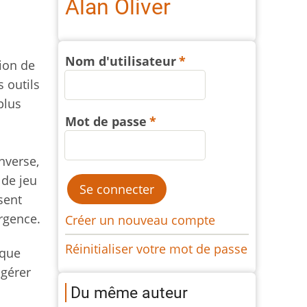
Alan Oliver
Nom d'utilisateur
tion de
 outils
plus
Mot de passe
nverse,
 de jeu
sent
rgence.
Créer un nouveau compte
Réinitialiser votre mot de passe
ique
 gérer
Du même auteur