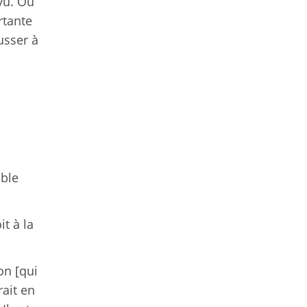
vu. Ou
rtante
usser à
ible
it à la
on [qui
ait en