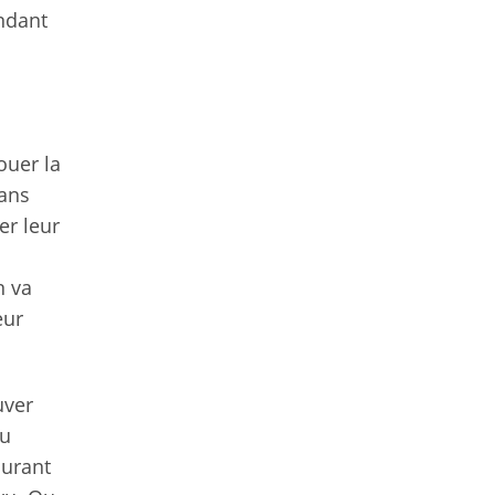
endant
ouer la
dans
er leur
n va
eur
uver
eu
durant