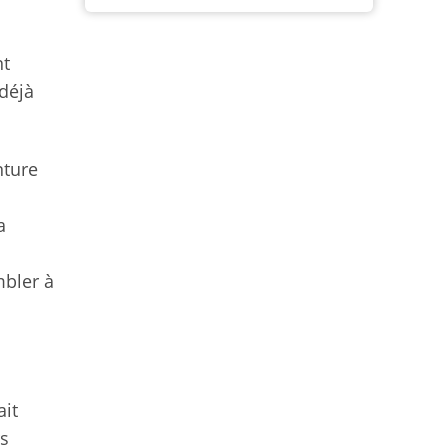
nt
 déjà
nture
a
mbler à
ait
rs