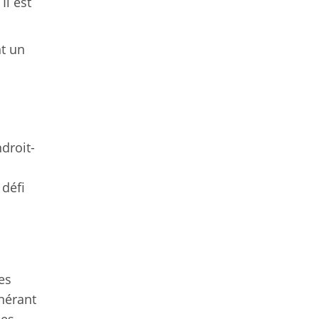
Il est
nt un
droit-
 défi
es
nérant