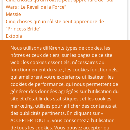
Wars : Le Réveil de la Force”
Messie
Cinq choses qu'un rôliste peut apprendre de
“Princess Bride”
Extopia
Une barrière en haut, des ambulances en bas
Nous utilisons différents types de cookies, les
Une sacrée bonne idée : les Feuilles de Savoirs
nôtres et ceux de tiers, sur les pages de ce site
Critique de My Life with Master
web : les cookies essentiels, nécessaires au
Cinq choses qu’un rôliste peut apprendre de “Orgueil
fonctionnement du site ; les cookies fonctionnels,
et Préjugés”
qui améliorent votre expérience utilisateur ; les
La lutte ou la victoire ?
cookies de performance, qui nous permettent de
générer des données agrégées sur l’utilisation du
Page
Page
Pagination
‹‹
5
››
site et d’établir des statistiques ; et les cookies
précédente
suivante
marketing, utilisés pour afficher des contenus et
VOUS AIMEREZ AUSSI
des publicités pertinents. En cliquant sur «
ACCEPTER TOUT », vous consentez à l’utilisation
La méthode Tsundere
de tous les cookies. Vous pouvez accepter ou