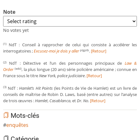
Note
No votes yet
NdT : Conseil à rapprocher de celui qui consiste à accélérer les
(1)
interrogatoires ;
Excusez-moi je dois y aller
.
[Retour]
ptgptb
NdT : Détective et l’un des personnages principaux de
Law &
(2)
Order
, la plus longue (20 ans) série policière américaine ; connue en
(wiki)
France sous le titre
New York, police judiciaire
.
[Retour]
NdT :
Hamlet’s Hit Points
(les Points de Vie de Hamlet) est un livre de
(3)
conseils de maîtrise de Robin D. Laws, basé (entre autres) sur l’analyse
de trois œuvres :
Hamlet
,
Casablanca
, et
Dr. No
.
[Retour]
Mots-clés
enquêtes
Catégorie