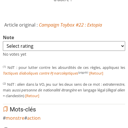
Article original :
Campaign Toybox #22 : Extopia
Note
No votes yet
NdT : pour lutter contre les absurdités de ces règles, appliquez les
(1)
Tactiques diaboliques contre PJ narcoleptiques
[Retour]
(ptgptb)
NdT :
alien
dans la VO, jeu sur les deux sens de ce mot :
extraterrestre
,
(2)
mais aussi
personne de nationalité étrangère
en langage légal (
illegal alien
= clandestin)
[Retour]
Mots-clés
monstre
action