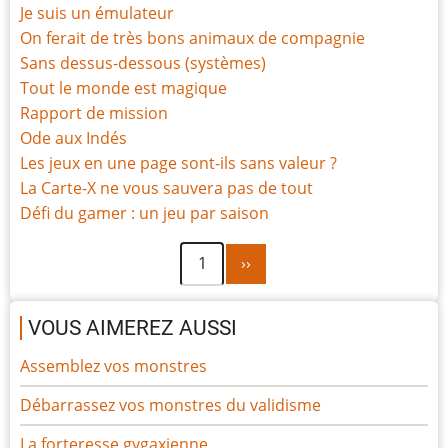
Je suis un émulateur
On ferait de très bons animaux de compagnie
Sans dessus-dessous (systèmes)
Tout le monde est magique
Rapport de mission
Ode aux Indés
Les jeux en une page sont-ils sans valeur ?
La Carte-X ne vous sauvera pas de tout
Défi du gamer : un jeu par saison
Page
Pagination
1
››
suivante
VOUS AIMEREZ AUSSI
Assemblez vos monstres
Débarrassez vos monstres du validisme
La forteresse gygaxienne