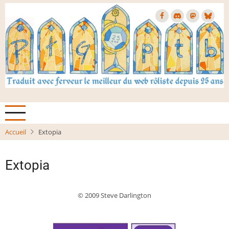
Aller
au
contenu
principal
Accueil
Extopia
Extopia
© 2009 Steve Darlington