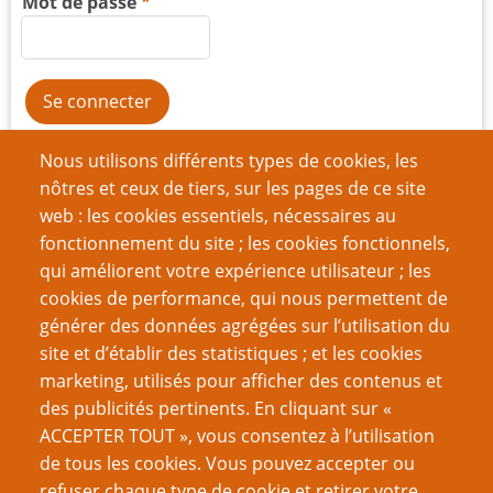
Mot de passe
Créer un nouveau compte
Nous utilisons différents types de cookies, les
nôtres et ceux de tiers, sur les pages de ce site
Réinitialiser votre mot de passe
web : les cookies essentiels, nécessaires au
fonctionnement du site ; les cookies fonctionnels,
Du même auteur
qui améliorent votre expérience utilisateur ; les
Critique de : Destinées*
cookies de performance, qui nous permettent de
Critique de Chosen Ones les Protecteurs du Rêve
générer des données agrégées sur l’utilisation du
Les Dés Météo
site et d’établir des statistiques ; et les cookies
Giannirateur aléatoire d'aventure
marketing, utilisés pour afficher des contenus et
des publicités pertinents. En cliquant sur «
VOUS AIMEREZ AUSSI
ACCEPTER TOUT », vous consentez à l’utilisation
de tous les cookies. Vous pouvez accepter ou
Jeux de rôles en solo
refuser chaque type de cookie et retirer votre