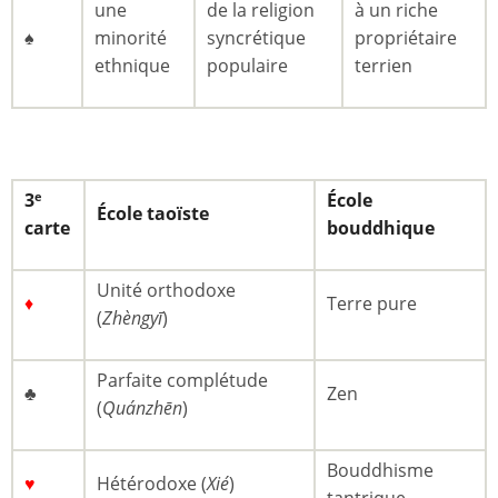
une
de la religion
à un riche
♠
minorité
syncrétique
propriétaire
ethnique
populaire
terrien
3
École
e
École taoïste
carte
bouddhique
Unité orthodoxe
♦
Terre pure
(
Zhèngyī
)
Parfaite complétude
♣
Zen
(
Quánzhēn
)
Bouddhisme
♥
Hétérodoxe (
Xié
)