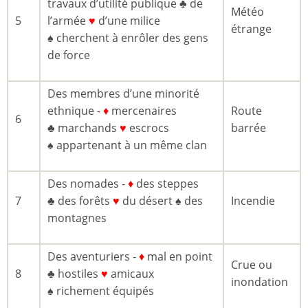
travaux d’utilité publique ♣ de
Météo
5
l’armée
♥
d’une milice
étrange
♠ cherchent à enrôler des gens
de force
Des membres d’une minorité
ethnique -
♦
mercenaires
Route
6
♣ marchands
♥
escrocs
barrée
♠ appartenant à un même clan
Des nomades -
♦
des steppes
7
♣ des forêts
♥
du désert ♠ des
Incendie
montagnes
Des aventuriers -
♦
mal en point
Crue ou
8
♣ hostiles
♥
amicaux
inondation
♠ richement équipés