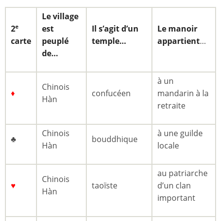
Le village
2
est
Il s’agit d’un
Le manoir
e
carte
peuplé
temple…
appartient
…
de…
à un
Chinois
♦
confucéen
mandarin à la
Hàn
retraite
Chinois
à une guilde
♣
bouddhique
Hàn
locale
au patriarche
Chinois
♥
taoïste
d’un clan
Hàn
important