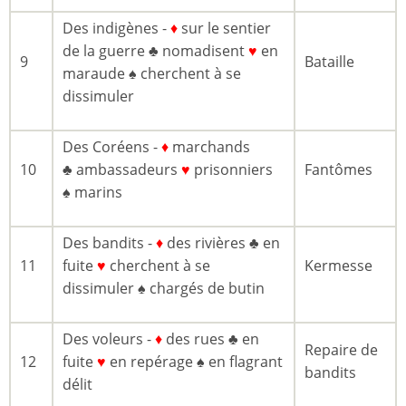
Des indigènes -
♦
sur le sentier
de la guerre ♣ nomadisent
♥
en
9
Bataille
maraude ♠ cherchent à se
dissimuler
Des Coréens -
♦
marchands
10
♣ ambassadeurs
♥
prisonniers
Fantômes
♠ marins
Des bandits -
♦
des rivières ♣ en
11
fuite
♥
cherchent à se
Kermesse
dissimuler ♠ chargés de butin
Des voleurs -
♦
des rues ♣ en
Repaire de
12
fuite
♥
en repérage ♠ en flagrant
bandits
délit