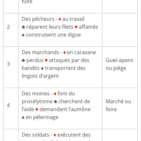
fuite
Des pêcheurs -
♦
au travail
2
♣ réparent leurs filets
♥
affamés
♠ construisent une digue
Des marchands -
♦
en caravane
♣ perdus
♥
attaqués par des
Guet-apens
3
bandits ♠ transportent des
ou piège
lingots d’argent
Des moines -
♦
font du
prosélytisme ♣ cherchent de
Marché ou
4
l’aide
♥
demandent l’aumône
foire
♠ en pèlerinage
Des soldats -
♦
exécutent des