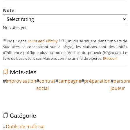
Note
No votes yet
NdT : dans
Scum and Villainy
(un JdR se situant dans l’univers de
(1)
grog
Star Wars
se concentrant sur la pègre), les Maisons sont des unités
d’influence politique plus ou moins proches du pouvoir (
Hegemon
). Le
livre de base décrit ces Maisons comme un nid de vipères.
[Retour]
Mots-clés
improvisation
contrat
campagne
préparation
person
social
joueur
Catégorie
Outils de maîtrise