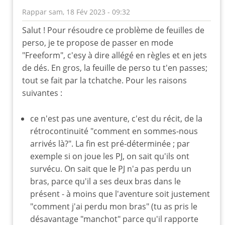
Rappar
sam, 18 Fév 2023 - 09:32
En
Salut ! Pour résoudre ce problème de feuilles de
réponse
perso, je te propose de passer en mode
à
"Freeform", c'esy à dire allégé en règles et en jets
J'aime
de dés. En gros, la feuille de perso tu t'en passes;
cette
tout se fait par la tchatche. Pour les raisons
approche
suivantes :
par
Nork
ce n'est pas une aventure, c'est du récit, de la
rétrocontinuité "comment en sommes-nous
arrivés là?". La fin est pré-déterminée ; par
exemple si on joue les PJ, on sait qu'ils ont
survécu. On sait que le PJ n'a pas perdu un
bras, parce qu'il a ses deux bras dans le
présent - à moins que l'aventure soit justement
"comment j'ai perdu mon bras" (tu as pris le
désavantage "manchot" parce qu'il rapporte