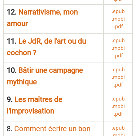
12.
Narrativisme, mon
.epub
.mobi
amour
.pdf
11.
Le JdR, de l'art ou du
.epub
.mobi
cochon ?
.pdf
10.
Bâtir une campagne
.epub
.mobi
mythique
.pdf
9.
Les maîtres de
.epub
.mobi
l'improvisation
.pdf
8.
Comment écrire un bon
.epub
.mobi