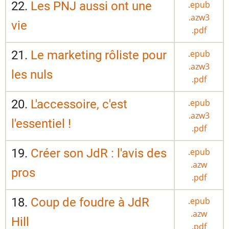
22.
Les PNJ aussi ont une
.epub
.azw3
vie
.pdf
21.
Le marketing rôliste pour
.epub
.azw3
les nuls
.pdf
20.
L'accessoire, c'est
.epub
.azw3
l'essentiel !
.pdf
19.
Créer son JdR : l'avis des
.epub
.azw
pros
.pdf
18.
Coup de foudre à JdR
.epub
.azw
Hill
.pdf