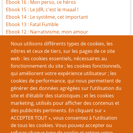
Ebook 16 : Mon perso, ce héros
Ebook 15 : Le JdR, c'est le maaal !
Ebook 14 : Le système, cet important
Ebook 13 : Fatal Fumble
Ebook 12 : Narrativisme, mon amour
Ebook 11 : le JdR, de l'art ou du cochon ?
Nous utilisons différents types de cookies, les
Ebook HS1 : la Compil' 1-10
nôtres et ceux de tiers, sur les pages de ce site
Ebook 10: bâtir une campagne mythique
web : les cookies essentiels, nécessaires au
Ebook 9 : Les Maîtres de l'improvisation
fonctionnement du site ; les cookies fonctionnels,
e-book 8 : Comment écrire un bon scénario
qui améliorent votre expérience utilisateur ; les
cookies de performance, qui nous permettent de
Page
Page
Pagination
‹‹
3
››
générer des données agrégées sur l’utilisation du
précédente
suivante
site et d’établir des statistiques ; et les cookies
VOUS AIMEREZ AUSSI
marketing, utilisés pour afficher des contenus et
des publicités pertinents. En cliquant sur «
(communiqué) Ouverture de l’Académie PTGPTB de
ACCEPTER TOUT », vous consentez à l’utilisation
Roleplaying Games
de tous les cookies. Vous pouvez accepter ou
refuser chaque type de cookie et retirer votre