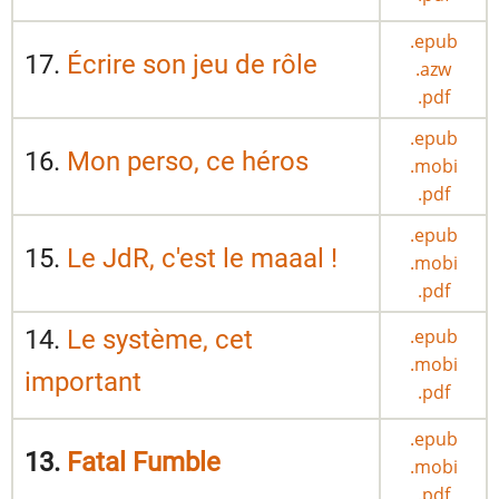
.epub
17.
Écrire son jeu de rôle
.azw
.pdf
.epub
16.
Mon perso, ce héros
.mobi
.pdf
.epub
15.
Le JdR, c'est le maaal !
.mobi
.pdf
14.
Le système, cet
.epub
.mobi
important
.pdf
.epub
13.
Fatal Fumble
.mobi
.pdf