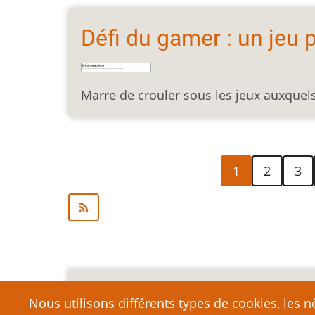
Défi du gamer : un jeu 
Marre de crouler sous les jeux auxquels
Pagination
Page
Page
Page
1
2
3
courante
Mention légale importa
Nous utilisons différents types de cookies, les nô