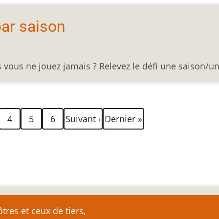
par saison
 vous ne jouez jamais ? Relevez le défi une saison/un
Page
Page
Page
Page
Dernière
4
5
6
Suivant ›
Dernier »
suivante
page
nte
tres et ceux de tiers,