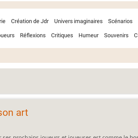
rie
Création de Jdr
Univers imaginaires
Scénarios
oueurs
Réflexions
Critiques
Humeur
Souvenirs
C
son art
rer ses prochains joueurs et joueuses est comme le bo