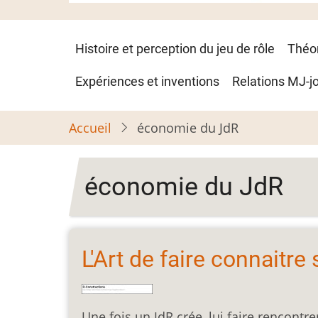
Navigation
Histoire et perception du jeu de rôle
Théo
principale
Expériences et inventions
Relations MJ-j
Accueil
économie du JdR
économie du JdR
L'Art de faire connaitre 
Une fois un JdR crée, lui faire rencont