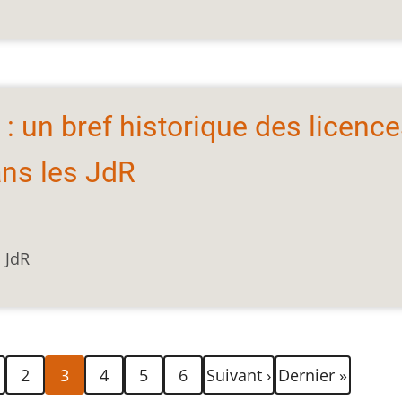
 un bref historique des licenc
ns les JdR
 JdR
e
Page
Page
Page
Page
Page
Page
Dernière
2
3
4
5
6
Suivant ›
Dernier »
courante
suivante
page