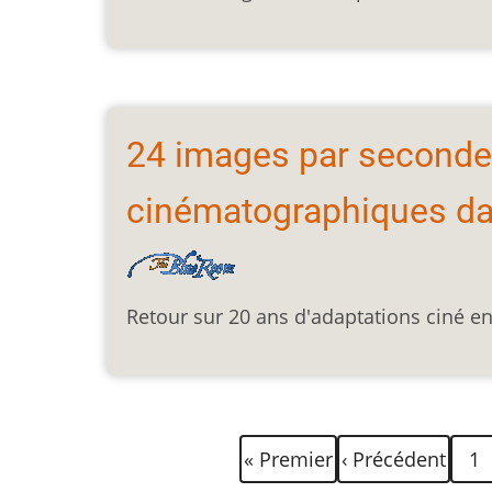
24 images par seconde :
cinématographiques da
Retour sur 20 ans d'adaptations ciné en
Pagination
Première
Page
Pag
« Premier
‹ Précédent
1
page
précédente