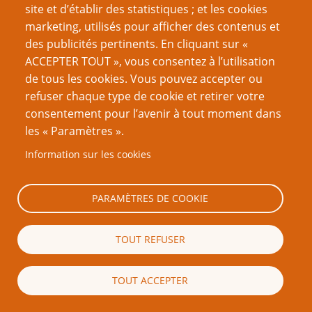
site et d’établir des statistiques ; et les cookies
marketing, utilisés pour afficher des contenus et
Né en 1968, Monte Cook est connu pour avoir fait
des publicités pertinents. En cliquant sur «
accoucher la 3e édition de
D&D
; mais il avait
ACCEPTER TOUT », vous consentez à l’utilisation
auparavant été chef des gammes
Rolemaster
et
de tous les cookies. Vous pouvez accepter ou
Champions
. À part jouer et mener des parties, il écrit
refuser chaque type de cookie et retirer votre
des romans, construit des dioramas en Lego, et lit
consentement pour l’avenir à tout moment dans
beaucoup de BD.
les « Paramètres ».
Information sur les cookies
Nom d'utilisateur
PARAMÈTRES DE COOKIE
Mot de passe
TOUT REFUSER
TOUT ACCEPTER