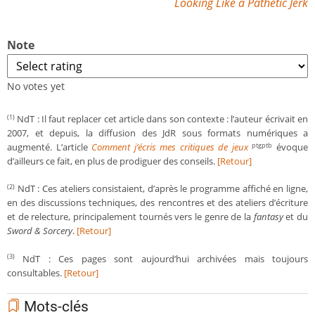
Looking Like a Pathetic Jerk
Note
No votes yet
NdT : Il faut replacer cet article dans son contexte : l’auteur écrivait en
(1)
2007, et depuis, la diffusion des JdR sous formats numériques a
augmenté. L’article
Comment j’écris mes critiques de jeux
évoque
ptgptb
d’ailleurs ce fait, en plus de prodiguer des conseils.
[Retour]
NdT : Ces ateliers consistaient, d’après le programme affiché en ligne,
(2)
en des discussions techniques, des rencontres et des ateliers d’écriture
et de relecture, principalement tournés vers le genre de la
fantasy
et du
Sword & Sorcery
.
[Retour]
NdT : Ces pages sont aujourd’hui archivées mais toujours
(3)
consultables.
[Retour]
Mots-clés