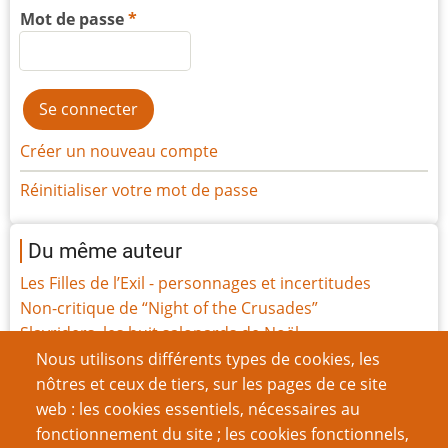
Mot de passe
Créer un nouveau compte
Réinitialiser votre mot de passe
Du même auteur
Les Filles de l’Exil - personnages et incertitudes
Non-critique de “Night of the Crusades”
Slayriders, les huit salopards de Noël
La Belle Époqualypse
Nous utilisons différents types de cookies, les
Les Filles de l'Exil, la révision
nôtres et ceux de tiers, sur les pages de ce site
Jeu de rôle et “The Righteous Mind”
web : les cookies essentiels, nécessaires au
Construisez votre propre Boîte à jouets de campagne
fonctionnement du site ; les cookies fonctionnels,