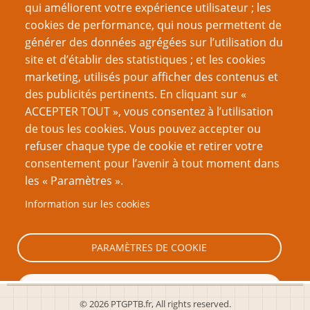
Les Filles de l'Exil, le JdR
qui améliorent votre expérience utilisateur ; les
Les Filles de l’Exil, le Making-of
cookies de performance, qui nous permettent de
Joueurs contre la misogynie
générer des données agrégées sur l’utilisation du
site et d’établir des statistiques ; et les cookies
Page
Page
Pagination
‹‹
7
››
marketing, utilisés pour afficher des contenus et
précédente
suivante
des publicités pertinents. En cliquant sur «
ACCEPTER TOUT », vous consentez à l’utilisation
VOUS AIMEREZ AUSSI
de tous les cookies. Vous pouvez accepter ou
refuser chaque type de cookie et retirer votre
Laissez-vous porter par le jeu
consentement pour l’avenir à tout moment dans
Les Postures des joueurs
les « Paramètres ».
La Théorie rôliste pour les nuls
Information sur les cookies
Le LNS et d'autres sujets de théorie rôliste - Chapitre
3
PARAMÈTRES DE COOKIE
TOUT REFUSER
© 2026 PTGPTB.fr, All rights reserved.