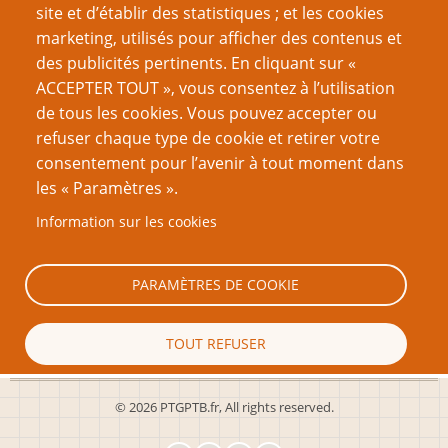
site et d’établir des statistiques ; et les cookies
Page
Page
Pagination
marketing, utilisés pour afficher des contenus et
‹‹
4
››
précédente
suivante
des publicités pertinents. En cliquant sur «
ACCEPTER TOUT », vous consentez à l’utilisation
VOUS AIMEREZ AUSSI
de tous les cookies. Vous pouvez accepter ou
refuser chaque type de cookie et retirer votre
Dossier Mausritter
consentement pour l’avenir à tout moment dans
Manifeste pour la table ouverte 2 : De quoi une table
les « Paramètres ».
ouverte a-t-elle besoin ?
Information sur les cookies
Plus que quelques campagnes
Manifeste pour la table ouverte partie 1
PARAMÈTRES DE COOKIE
Le Sophisme de la campagne
TOUT REFUSER
TOUT ACCEPTER
© 2026 PTGPTB.fr, All rights reserved.