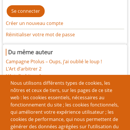
Créer un nouveau compte
Réinitialiser votre mot de passe
Du même auteur
Campagne Ptolus – Oups, j’ai oublié le loup !
L’Art d’arbitrer 2
L’Art d’arbitrer 1
Nous utilisons différents types de cookies, les
Structures de jeu (15-16)
nôtres et ceux de tiers, sur les pages de ce site
Structures de jeu (13-14)
web : les cookies essentiels, nécessaires au
Structures de jeu (11-12)
fonctionnement du site ; les cookies fonctionnels,
Structures de jeu (10)
qui améliorent votre expérience utilisateur ; les
Structures de jeu (8-9)
cookies de performance, qui nous permettent de
Ne préparez pas d’intrigue – troisième partie
générer des données agrégées sur l’utilisation du
Structures de jeu (6-7)