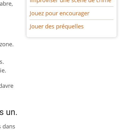
abre,
Jouez pour encourager
Jouer des préquelles
 zone.
s.
ie.
adavre
s un.
és dans