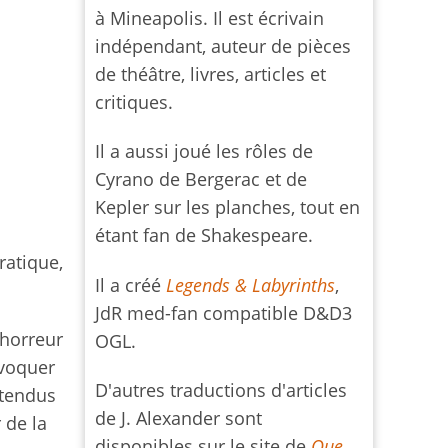
à Mineapolis. Il est écrivain
indépendant, auteur de pièces
de théâtre, livres, articles et
critiques.
Il a aussi joué les rôles de
Cyrano de Bergerac et de
Kepler sur les planches, tout en
étant fan de Shakespeare.
ratique,
Il a créé
Legends & Labyrinths
,
JdR med-fan compatible D&D3
horreur
OGL.
ovoquer
D'autres traductions d'articles
ttendus
de J. Alexander sont
 de la
disponibles sur le site de
Que