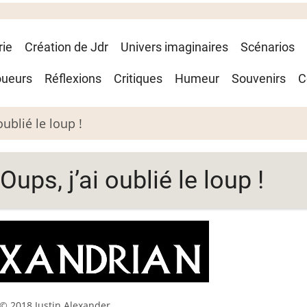
rie
Création de Jdr
Univers imaginaires
Scénarios
oueurs
Réflexions
Critiques
Humeur
Souvenirs
C
ublié le loup !
ps, j’ai oublié le loup !
© 2018 Justin Alexander