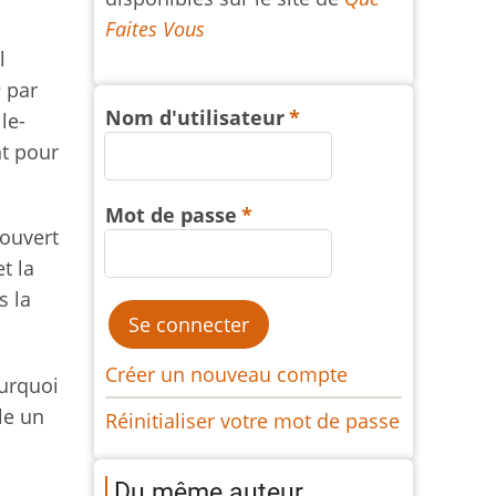
Faites Vous
l
e
par
Nom d'utilisateur
le-
nt pour
Mot de passe
couvert
t la
 la
Créer un nouveau compte
ourquoi
ble un
Réinitialiser votre mot de passe
Du même auteur