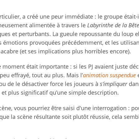
rticulier, a créé une peur immédiate : le groupe était-i
gneusement alimentée à travers le
Labyrinthe de la Bêt
ques et perturbants. La gueule repoussante du loup el
es émotions provoquées précédemment, et les utilisa
acabre (et ses implications plus horribles encore).
ce moment était importante : si les PJ avaient juste dé
peu effrayé, tout au plus. Mais l’
animation suspendue
e
ou de le désactiver force les joueurs à
s’impliquer
dans
 et plus significatif qu’une simple description.
cène, vous pourriez être saisi d'une interrogation : p
it que la scène résultante soit plutôt réussie, cela sem