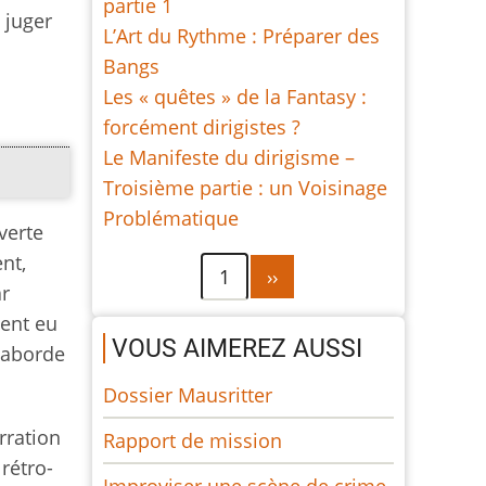
partie 1
 juger
L’Art du Rythme : Préparer des
Bangs
Les « quêtes » de la Fantasy :
forcément dirigistes ?
Le Manifeste du dirigisme –
Troisième partie : un Voisinage
Problématique
verte
nt,
Pagination
Page
1
››
ar
suivante
ient eu
VOUS AIMEREZ AUSSI
j'aborde
Dossier Mausritter
rration
Rapport de mission
rétro-
Improviser une scène de crime