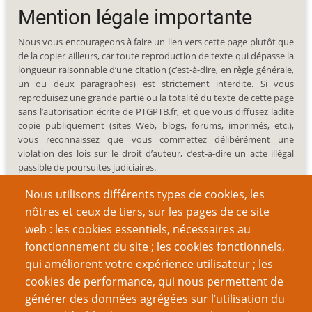
Mention légale importante
Nous vous encourageons à faire un lien vers cette page plutôt que
de la copier ailleurs, car toute reproduction de texte qui dépasse la
longueur raisonnable d’une citation (c’est-à-dire, en règle générale,
un ou deux paragraphes) est strictement interdite. Si vous
reproduisez une grande partie ou la totalité du texte de cette page
sans l’autorisation écrite de PTGPTB.fr, et que vous diffusez ladite
copie publiquement (sites Web, blogs, forums, imprimés, etc.),
vous reconnaissez que vous commettez délibérément une
violation des lois sur le droit d’auteur, c’est-à-dire un acte illégal
passible de poursuites judiciaires.
Nous utilisons différents types de cookies, les
nôtres et ceux de tiers, sur les pages de ce site
web : les cookies essentiels, nécessaires au
fonctionnement du site ; les cookies fonctionnels,
Recherche
qui améliorent votre expérience utilisateur ; les
cookies de performance, qui nous permettent de
générer des données agrégées sur l’utilisation du