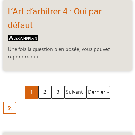
L’Art d’arbitrer 4 : Oui par
défaut
Une fois la question bien posée, vous pouvez
répondre oui...
Page
Page
Page
Page
Dernière
Pagination
1
2
3
Suivant ›
Dernier »
courante
suivante
page