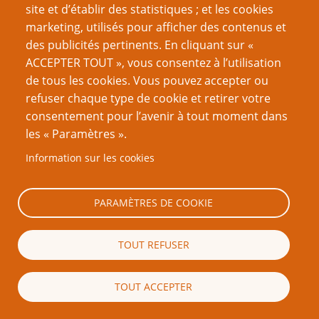
Deuxièmement, je tiens à souligner que toute cette
site et d’établir des statistiques ; et les cookies
section de l’essai est entièrement hypothétique : si ces
marketing, utilisés pour afficher des contenus et
éléments étaient soumis à une vraie procédure de test,
des publicités pertinents. En cliquant sur «
je ne doute pas que nous découvririons que certains
ACCEPTER TOUT », vous consentez à l’utilisation
d’entre eux ne fonctionnent pas en pratique et que
de tous les cookies. Vous pouvez accepter ou
d’autres pourraient être grandement améliorés. C’est
refuser chaque type de cookie et retirer votre
juste une partie du processus.
consentement pour l’avenir à tout moment dans
les « Paramètres ».
Structure du scénario :
Information sur les cookies
Détournement
PARAMÈTRES DE COOKIE
Ce que nous examinons ici, c’est un scénario où des
passagers, des passagers clandestins ou des membres
TOUT REFUSER
de l’équipage tentent de prendre le contrôle du
vaisseau.
TOUT ACCEPTER
Si le vaisseau est de taille relativement petite, nous
pourrons probablement utiliser des techniques