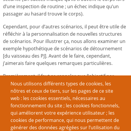
d’une inspection de routine ; un échec indique qu’un
passager au hasard trouve le corps).
Cependant, pour d’autres scénarios, il peut être utile de
réfléchir à la personnalisation de nouvelles structures
de scénarios. Pour illustrer ça, nous allons examiner un
exemple hypothétique de scénarios de détournement
[du vaisseau des PJ]. Avant de le faire, cependant,
j’aimerais faire quelques remarques particulières.
Premièrement, il faut se rappeler que l’objectif par
défaut de la macrostructure de la campagne est de
Nous utilisons différents types de cookies, les
réussir à opérer un vaisseau afin de maximiser les
nôtres et ceux de tiers, sur les pages de ce site
profits. Ce qui signifie que les scénarios et les accroches
web : les cookies essentiels, nécessaires au
qui menacent les profits des PJ, ou leur offrent des
fonctionnement du site ; les cookies fonctionnels,
opportunités d’en faire davantage, auront le plus de
qui améliorent votre expérience utilisateur ; les
succès.
cookies de performance, qui nous permettent de
générer des données agrégées sur l’utilisation du