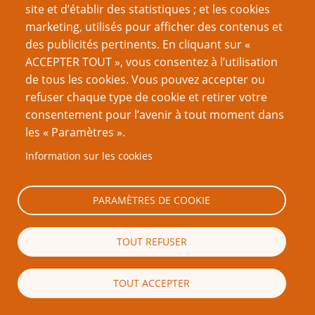
site et d’établir des statistiques ; et les cookies
caractéristiques lorsqu’ils font face à certaines
marketing, utilisés pour afficher des contenus et
créatures (i.e. drain de caractéristique, drain
des publicités pertinents. En cliquant sur «
d’énergie), mais ces effets peuvent être soignés assez
ACCEPTER TOUT », vous consentez à l’utilisation
facilement. Comme il y a peu de règles pour ce genre
de tous les cookies. Vous pouvez accepter ou
de choses, les sacrifices sociaux ou personnels
refuser chaque type de cookie et retirer votre
entrent rarement dans l’équation.
consentement pour l’avenir à tout moment dans
L’univers de jeu est très générique. Cela crée une
les « Paramètres ».
opportunité pour que les meneurs de jeu passent du
Information sur les cookies
temps à créer leur propre monde, dans les
contraintes du système. L’univers de jeu peut à son
tour énormément s’adapter aux personnages sans
PARAMÈTRES DE COOKIE
violer aucune des “Lois du monde”. Au contraire de
jeux de rôles dotés d’un historique important, comme
TOUT REFUSER
Légendes des Cinq Anneaux
ou même
Babylon 5
, où les
mondes possèdent un arc narratif établi.
TOUT ACCEPTER
L’idée que la progression des personnages se produit
à intervalles réguliers crée un cadre naturel pour