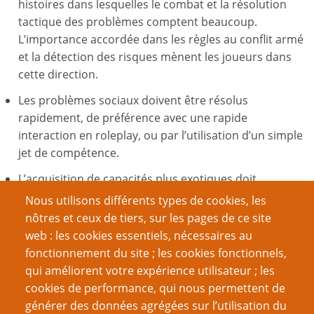
histoires dans lesquelles le combat et la résolution
tactique des problèmes comptent beaucoup.
L’importance accordée dans les règles au conflit armé
et la détection des risques mènent les joueurs dans
cette direction.
Les problèmes sociaux doivent être résolus
rapidement, de préférence avec une rapide
interaction en roleplay, ou par l’utilisation d’un simple
jet de compétence.
L’acquisition de capacités plus exotiques doit
coïncider avec le développement de capacités
Nous utilisons différents types de cookies, les
similaires chez les ennemis.
nôtres et ceux de tiers, sur les pages de ce site
web : les cookies essentiels, nécessaires au
En général, les personnages ne sont pas obligés de
fonctionnement du site ; les cookies fonctionnels,
sacrifier quoi que ce soit pour réussir. En fait l’opposé
qui améliorent votre expérience utilisateur ; les
semble vrai : au fur et à mesure qu’ils réussissent, ils
cookies de performance, qui nous permettent de
gagnent de plus en plus de puissance. Il peut y avoir
générer des données agrégées sur l’utilisation du
des sacrifices temporaires en termes de