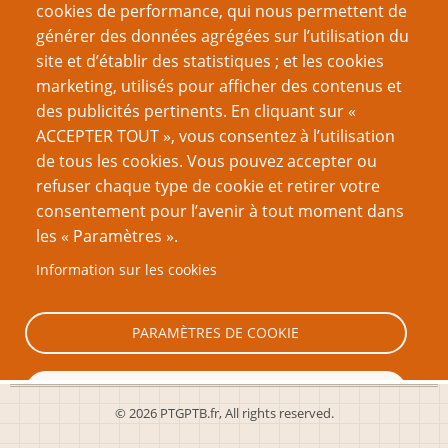
Planifier et ajuster
cookies de performance, qui nous permettent de
Parler le jargon donjonnesque
générer des données agrégées sur l’utilisation du
La Vie continue
site et d’établir des statistiques ; et les cookies
marketing, utilisés pour afficher des contenus et
VOUS AIMEREZ AUSSI
des publicités pertinents. En cliquant sur «
ACCEPTER TOUT », vous consentez à l’utilisation
(communiqué) Ouverture de l’Académie PTGPTB de
de tous les cookies. Vous pouvez accepter ou
Roleplaying Games
refuser chaque type de cookie et retirer votre
consentement pour l’avenir à tout moment dans
Jouer en distanciel m’a transformé
les « Paramètres ».
JdR et Tatouages
Information sur les cookies
Comment lancer et réussir son festival rôliste
Une aide de jeu utile
PARAMÈTRES DE COOKIE
TOUT REFUSER
© 2026 PTGPTB.fr, All rights reserved.