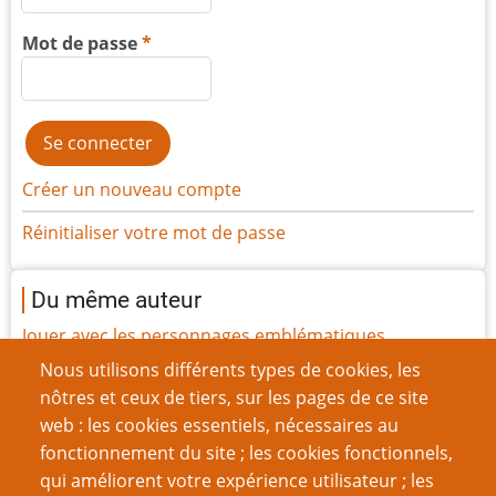
Mot de passe
Créer un nouveau compte
Réinitialiser votre mot de passe
Du même auteur
Jouer avec les personnages emblématiques
Premières parties et premiers rencards
Nous utilisons différents types de cookies, les
Cinq règles pour rendre vos combats plus palpitants
nôtres et ceux de tiers, sur les pages de ce site
Ooh, Ooh, cette odeur : maîtriser pour les cinq sens
web : les cookies essentiels, nécessaires au
Retour à la campagne – Comment reprendre une
fonctionnement du site ; les cookies fonctionnels,
campagne après une longue pause ?
qui améliorent votre expérience utilisateur ; les