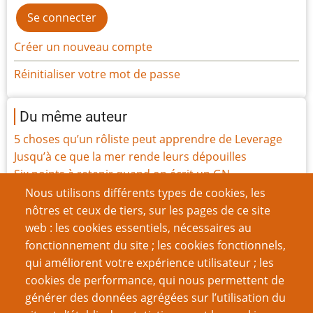
Créer un nouveau compte
Réinitialiser votre mot de passe
Du même auteur
5 choses qu’un rôliste peut apprendre de Leverage
Jusqu’à ce que la mer rende leurs dépouilles
Six points à retenir quand on écrit un GN
Jouer avec des valeurs
Nous utilisons différents types de cookies, les
Le Fonctionnalisme dans la création de JdR
nôtres et ceux de tiers, sur les pages de ce site
Cinq choses qu’un rôliste peut apprendre du
web : les cookies essentiels, nécessaires au
Cinquième Élément
fonctionnement du site ; les cookies fonctionnels,
Un problème ? Où ça ?
qui améliorent votre expérience utilisateur ; les
Mon premier système d'expérience
cookies de performance, qui nous permettent de
26 nouvelles manières de voyager dans l'espace
générer des données agrégées sur l’utilisation du