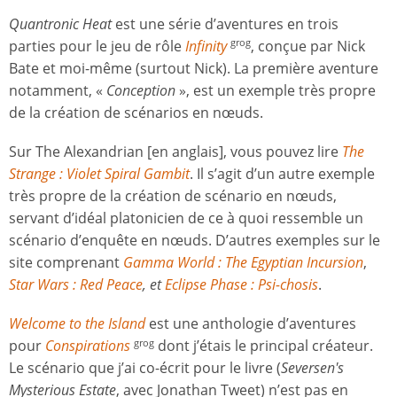
Quantronic Heat
est une série d’aventures en trois
parties pour le jeu de rôle
Infinity
, conçue par Nick
grog
Bate et moi-même (surtout Nick). La première aventure
notamment, «
Conception
», est un exemple très propre
de la création de scénarios en nœuds.
Sur The Alexandrian [en anglais], vous pouvez lire
The
Strange : Violet Spiral Gambit
. Il s’agit d’un autre exemple
très propre de la création de scénario en nœuds,
servant d’idéal platonicien de ce à quoi ressemble un
scénario d’enquête en nœuds. D’autres exemples sur le
site comprenant
Gamma World : The Egyptian Incursion
,
Star Wars : Red Peace
, et
Eclipse Phase : Psi-chosis
.
Welcome to the Island
est une anthologie d’aventures
pour
Conspirations
dont j’étais le principal créateur.
grog
Le scénario que j’ai co-écrit pour le livre (
Seversen's
Mysterious Estate
, avec Jonathan Tweet) n’est pas en