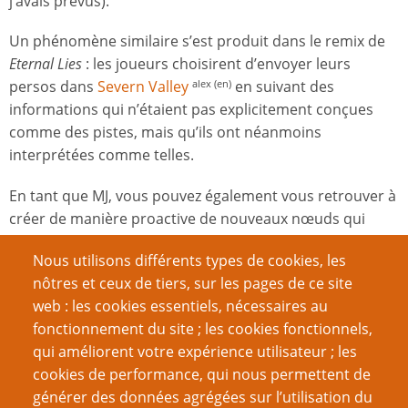
j’avais prévus).
Un phénomène similaire s’est produit dans le remix de
Eternal Lies
: les joueurs choisirent d’envoyer leurs
persos dans
Severn Valley
en suivant des
alex (en)
informations qui n’étaient pas explicitement conçues
comme des pistes, mais qu’ils ont néanmoins
interprétées comme telles.
En tant que MJ, vous pouvez également vous retrouver à
créer de manière proactive de nouveaux nœuds qui
découlent logiquement de l’évolution des circonstances
Nous utilisons différents types de cookies, les
de la partie. La
boule des charpentiers
dans ma
alex (en)
nôtres et ceux de tiers, sur les pages de ce site
campagne
Waterdeep – Le Vol des Dragons
en est un
web : les cookies essentiels, nécessaires au
exemple.
fonctionnement du site ; les cookies fonctionnels,
Lorsque vous ajoutez ces nœuds à votre campagne,
qui améliorent votre expérience utilisateur ; les
n’oubliez pas de les relier aux autres nœuds de celle-ci,
cookies de performance, qui nous permettent de
comme vous le feriez avec n’importe quel autre nœud.
générer des données agrégées sur l’utilisation du