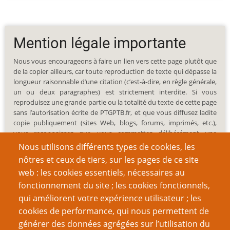
Mention légale importante
Nous vous encourageons à faire un lien vers cette page plutôt que
de la copier ailleurs, car toute reproduction de texte qui dépasse la
longueur raisonnable d’une citation (c’est-à-dire, en règle générale,
un ou deux paragraphes) est strictement interdite. Si vous
reproduisez une grande partie ou la totalité du texte de cette page
sans l’autorisation écrite de PTGPTB.fr, et que vous diffusez ladite
copie publiquement (sites Web, blogs, forums, imprimés, etc.),
vous reconnaissez que vous commettez délibérément une
violation des lois sur le droit d’auteur, c’est-à-dire un acte illégal
Nous utilisons différents types de cookies, les
passible de poursuites judiciaires.
nôtres et ceux de tiers, sur les pages de ce site
web : les cookies essentiels, nécessaires au
fonctionnement du site ; les cookies fonctionnels,
qui améliorent votre expérience utilisateur ; les
cookies de performance, qui nous permettent de
Recherche
générer des données agrégées sur l’utilisation du