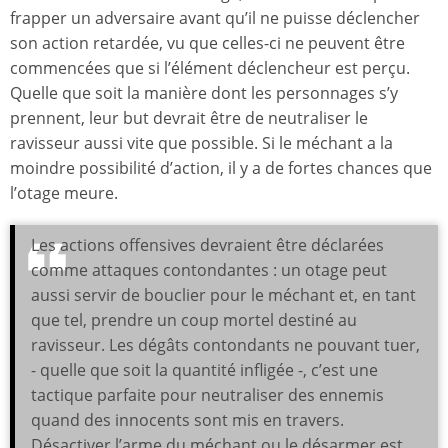
frapper un adversaire avant qu’il ne puisse déclencher
son action retardée, vu que celles-ci ne peuvent être
commencées que si l’élément déclencheur est perçu.
Quelle que soit la manière dont les personnages s’y
prennent, leur but devrait être de neutraliser le
ravisseur aussi vite que possible. Si le méchant a la
moindre possibilité d’action, il y a de fortes chances que
l’otage meure.
Les actions offensives devraient être déclarées
comme attaques contondantes : un otage peut
aussi servir de bouclier pour le méchant et, en tant
que tel, prendre un coup mortel destiné au
ravisseur. Les dégâts contondants ne pouvant tuer,
- quelle que soit la quantité infligée -, c’est une
tactique parfaite pour neutraliser des ennemis
quand des innocents sont mis en travers.
Désactiver l’arme du méchant ou le désarmer est