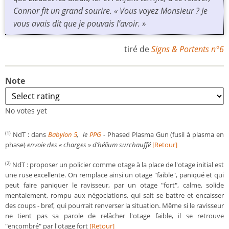
Connor fit un grand sourire. « Vous voyez Monsieur ? Je
vous avais dit que je pouvais l’avoir. »
tiré de
Signs & Portents n°6
Note
No votes yet
NdT : dans
Babylon 5
, le
PPG
-
Phased Plasma Gun (fusil à plasma en
(1)
phase)
envoie des « charges » d’hélium surchauffé
[Retour]
NdT : proposer un policier comme otage à la place de l'otage initial est
(2)
une ruse excellente. On remplace ainsi un otage "faible", paniqué et qui
peut faire paniquer le ravisseur, par un otage "fort", calme, solide
mentalement, rompu aux négociations, qui sait se battre et encaisser
des coups - bref, qui pourrait renverser la situation. Même si le ravisseur
ne tient pas sa parole de relâcher l'otage faible, il se retrouve
"encombré" par l'otage fort
[Retour]