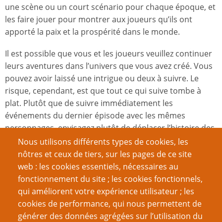
une scène ou un court scénario pour chaque époque, et
les faire jouer pour montrer aux joueurs qu’ils ont
apporté la paix et la prospérité dans le monde.
Il est possible que vous et les joueurs veuillez continuer
leurs aventures dans l’univers que vous avez créé. Vous
pouvez avoir laissé une intrigue ou deux à suivre. Le
risque, cependant, est que tout ce qui suive tombe à
plat. Plutôt que de suivre immédiatement les
événements du dernier épisode avec les mêmes
personnages, envisagez plutôt de déplacer l’histoire des
années plus tard. Les personnages pourraient être les
Nous utilisons différents types de cookies, les
descendants des personnages d’origine et la menace
nôtres et ceux de tiers, sur les pages de ce site
qu’ils affrontent sera complètement inédite et tout aussi
web : les cookies essentiels, nécessaires au
dangereuse que celle vaincue par leurs ancêtres.
fonctionnement du site ; les cookies fonctionnels,
qui améliorent votre expérience utilisateur ; les
cookies de performance, qui nous permettent de
Article original :
Running an Epic Campaign
(p. 50 de
Signs
générer des données agrégées sur l’utilisation du