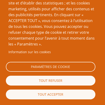
& Portents
n°10
)
site et d’établir des statistiques ; et les cookies
marketing, utilisés pour afficher des contenus et
des publicités pertinents. En cliquant sur «
Note
ACCEPTER TOUT », vous consentez à l’utilisation
de tous les cookies. Vous pouvez accepter ou
No votes yet
refuser chaque type de cookie et retirer votre
consentement pour l’avenir à tout moment dans
NdT : Pour rappel, la subdivision des scénarios est également abordée
(1)
les « Paramètres ».
dans un article complémentaire, lui aussi inspiré des séries télés :
Mon
Meccano pour votre campagne
.
[Retour]
ptgptb
Information sur les cookies
NdT : Pour définir le Grand Méchant, n'hésitez pas à relire
Tout le
(2)
monde veut être le maître du monde
.
[Retour]
ptgptb
PARAMÈTRES DE COOKIE
NdT : Dans le même ordre d'idées, GGG fournit dans
La vie
(3)
continue
ses quelques trucs pour rendre l'univers vivant entre
ptgptb
TOUT REFUSER
plusieurs séances.
[Retour]
NdT :
Personnages proactifs et problèmes liés
de John H Kim
(4)
ptgptb
TOUT ACCEPTER
aborde justement les perspectives de ce renversement de
paradigme.
[Retour]