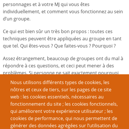
personnages et à votre MJ qui vous êtes
individuellement, et comment vous fonctionnez au sein
d’un groupe.
Ce qui est bien sûr un très bon propos : toutes ces
techniques peuvent être appliquées au groupe en tant
que tel. Qui êtes-vous ? Que faites-vous ? Pourquoi ?
Assez étrangement, beaucoup de groupes ont du mal à
répondre à ces questions, et ceci peut mener à des
problèmes. Si personne ne sait exactement pourquoi
vous êtes allés explorer ce donjon, comment déciderez-
Nous utilisons différents types de cookies, les
vous de quand il sera temps de partir, ou ce que vous
nôtres et ceux de tiers, sur les pages de ce site
sacrifierez pour pouvoir continuer ? Vous pourriez tous
web : les cookies essentiels, nécessaires au
le savoir, mais le fait de le résumer va le clarifier dans
fonctionnement du site ; les cookies fonctionnels,
vos esprits et rendre le groupe d’autant plus solide en
qui améliorent votre expérience utilisateur ; les
tant que concept fictionnel.
cookies de performance, qui nous permettent de
générer des données agrégées sur l’utilisation du
Cela peut transformer un vague groupe d’individus en