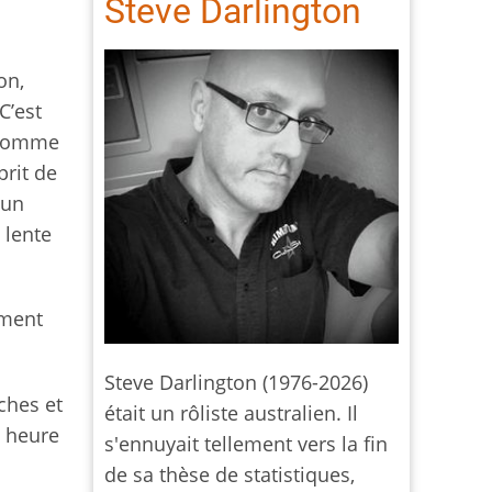
Steve Darlington
on,
 C’est
e comme
prit de
’un
 lente
ument
Steve Darlington (1976-2026)
oches et
était un rôliste australien. Il
 heure
s'ennuyait tellement vers la fin
de sa thèse de statistiques,