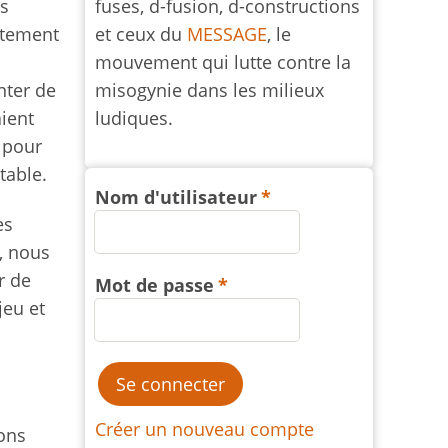
fuses, d-fusion, d-constructions
es
et ceux du
MESSAGE
, le
ictement
mouvement qui lutte contre la
misogynie dans les milieux
nter de
ludiques.
ient
, pour
table.
Nom d'utilisateur
es
, nous
r de
Mot de passe
jeu et
Créer un nouveau compte
ons