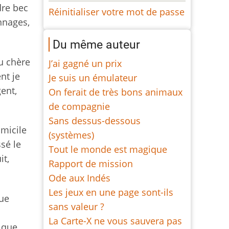
dre bec
Réinitialiser votre mot de passe
nnages,
Du même auteur
eu chère
J’ai gagné un prix
nt je
Je suis un émulateur
gent,
On ferait de très bons animaux
de compagnie
Sans dessus-dessous
micile
(systèmes)
ssé le
Tout le monde est magique
it,
Rapport de mission
Ode aux Indés
Les jeux en une page sont-ils
que
sans valeur ?
La Carte-X ne vous sauvera pas
e que