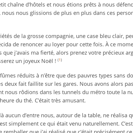
etit chaîne d’hôtels et nous étions prêts à nous défen
s, nous nous glissions de plus en plus dans ces perso
riétés de la grosse compagnie, une case bleu clair, p
cida de renoncer au loyer pour cette fois. À ce mome
 que j’avais ma fierté, alors prenez votre précieux ar
(
1
)
sserez un joyeux Noël !
fûmes réduits à n’être que des pauvres types sans do
s deux fait faillite sur les gares. Nous avons alors pa
nt nous rôdions dans les tunnels du métro toute la nu
eure du thé. C’était très amusant.
là aucun d’entre nous, autour de la table, ne réalisa 
’est simplement ce qui était venu naturellement. C’est
 remballer que j’ai réalisé que c’était précisément c