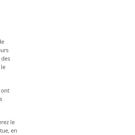
de
eurs
e des
 le
 ont
s
rez le
tue, en