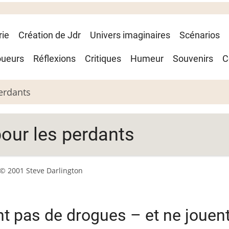
rie
Création de Jdr
Univers imaginaires
Scénarios
oueurs
Réflexions
Critiques
Humeur
Souvenirs
C
perdants
 pour les perdants
© 2001 Steve Darlington
t pas de drogues – et ne jouen