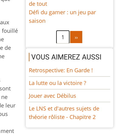
de tout
Défi du gamer : un jeu par
saison
 aux
 fouillé
Pagination
Page
1
››
me
suivante
se de
ne
VOUS AIMEREZ AUSSI
Retrospective: En Garde !
s
La lutte ou la victoire ?
 sont
Jouer avec Débilus
u ne
de leur
Le LNS et d'autres sujets de
vous
théorie rôliste - Chapitre 2
amment