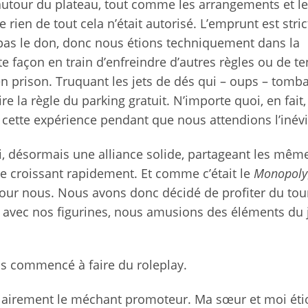
 autour du plateau, tout comme les arrangements et l
rien de tout cela n’était autorisé. L’emprunt est str
nt pas le don, donc nous étions techniquement dans la
te façon en train d’enfreindre d’autres règles ou de te
n prison. Truquant les jets de dés qui – oups – tomba
re la règle du parking gratuit. N’importe quoi, en fait
 cette expérience pendant que nous attendions l’inévi
moi, désormais une alliance solide, partageant les mêm
esse croissant rapidement. Et comme c’était le
Monopoly
i pour nous. Nous avons donc décidé de profiter du tou
s avec nos figurines, nous amusions des éléments du 
ns commencé à faire du roleplay.
 clairement le méchant promoteur. Ma sœur et moi éti