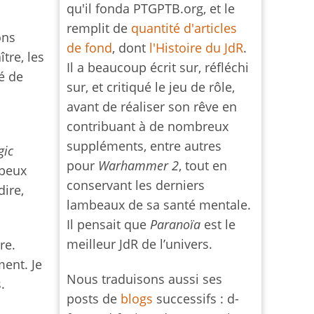
qu'il fonda PTGPTB.org, et le
remplit de
quantité d'articles
ons
de fond
, dont
l'Histoire du JdR
.
tre, les
Il a beaucoup écrit sur, réfléchi
é de
sur, et critiqué le jeu de rôle,
avant de réaliser son rêve en
contribuant à de nombreux
suppléments, entre autres
gic
pour
Warhammer 2
, tout en
 peux
conservant les derniers
dire,
lambeaux de sa santé mentale.
Il pensait que
Paranoïa
est le
meilleur JdR de l’univers.
re.
ment. Je
Nous traduisons aussi ses
.
posts de
blogs
successifs : d-