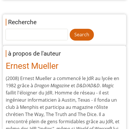
Recherche
à propos de l'auteur
Ernest Mueller
(2008) Ernest Mueller a commencé le JdR au lycée en
1982 grâce à
Dragon Magazine
et
D&D/AD&D
.
Magic
faillit l'éloigner du JdR. Homme de réseau - il est
ingénieur informaticien à Austin, Texas - il fonda un
club à Menphis et participa au magazine rôliste
chrétien The Way, The Truth and The Dice. Il a
rencontré plein de gens formidables grâce au JdR, et
même des JdR "indies", même si
World of Warcraft
lui