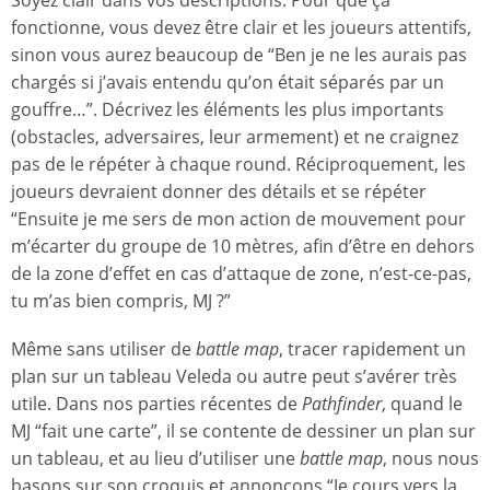
fonctionne, vous devez être clair et les joueurs attentifs,
sinon vous aurez beaucoup de “Ben je ne les aurais pas
chargés si j’avais entendu qu’on était séparés par un
gouffre…”. Décrivez les éléments les plus importants
(obstacles, adversaires, leur armement) et ne craignez
pas de le répéter à chaque round. Réciproquement, les
joueurs devraient donner des détails et se répéter
“Ensuite je me sers de mon action de mouvement pour
m’écarter du groupe de 10 mètres, afin d’être en dehors
de la zone d’effet en cas d’attaque de zone, n’est-ce-pas,
tu m’as bien compris, MJ ?”
Même sans utiliser de
battle map
, tracer rapidement un
plan sur un tableau Veleda ou autre peut s’avérer très
utile. Dans nos parties récentes de
Pathfinder
, quand le
MJ “fait une carte”, il se contente de dessiner un plan sur
un tableau, et au lieu d’utiliser une
battle map
, nous nous
basons sur son croquis et annonçons “Je cours vers la