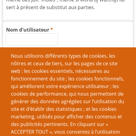
sert à présent de substitut aux parties.
Nom d'utilisateur
Mot de passe
Nous utilisons différents types de cookies, les
nôtres et ceux de tiers, sur les pages de ce site
web : les cookies essentiels, nécessaires au
fonctionnement du site ; les cookies fonctionnels,
qui améliorent votre expérience utilisateur ; les
Créer un nouveau compte
cookies de performance, qui nous permettent de
générer des données agrégées sur l’utilisation du
Réinitialiser votre mot de passe
site et d’établir des statistiques ; et les cookies
marketing, utilisés pour afficher des contenus et
VOUS AIMEREZ AUSSI
des publicités pertinents. En cliquant sur «
ACCEPTER TOUT », vous consentez à l’utilisation
Débarrassez vos monstres du validisme