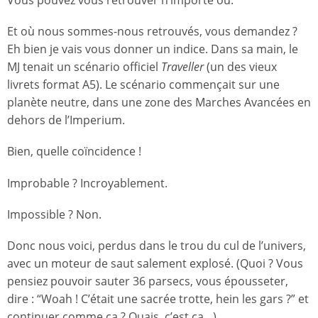
Vous pouvez vous retrouver n’importe où.
Et où nous sommes-nous retrouvés, vous demandez ?
Eh bien je vais vous donner un indice. Dans sa main, le
MJ tenait un scénario officiel
Traveller
(un des vieux
livrets format A5). Le scénario commençait sur une
planète neutre, dans une zone des Marches Avancées en
dehors de l’Imperium.
Bien, quelle coïncidence !
Improbable ? Incroyablement.
Impossible ? Non.
Donc nous voici, perdus dans le trou du cul de l’univers,
avec un moteur de saut salement explosé. (Quoi ? Vous
pensiez pouvoir sauter 36 parsecs, vous épousseter,
dire : “Woah ! C’était une sacrée trotte, hein les gars ?” et
continuer comme ça ? Ouais, c’est ça…)