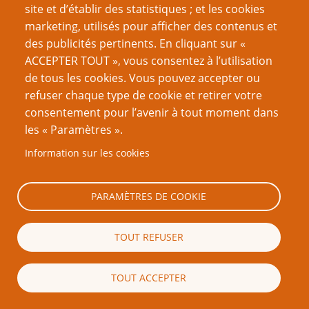
un ou deux paragraphes) est strictement interdite. Si vous
site et d’établir des statistiques ; et les cookies
reproduisez une grande partie ou la totalité du texte de cette page
marketing, utilisés pour afficher des contenus et
sans l’autorisation écrite de PTGPTB.fr, et que vous diffusez ladite
des publicités pertinents. En cliquant sur «
copie publiquement (sites Web, blogs, forums, imprimés, etc.),
vous reconnaissez que vous commettez délibérément une
ACCEPTER TOUT », vous consentez à l’utilisation
violation des lois sur le droit d’auteur, c’est-à-dire un acte illégal
de tous les cookies. Vous pouvez accepter ou
passible de poursuites judiciaires.
refuser chaque type de cookie et retirer votre
consentement pour l’avenir à tout moment dans
les « Paramètres ».
Information sur les cookies
Recherche
PARAMÈTRES DE COOKIE
TOUT REFUSER
à propos de l'auteur
Jonny Nexus
TOUT ACCEPTER