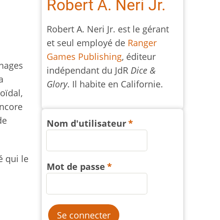
Robert A. Neri Jr.
Robert A. Neri Jr. est le gérant
et seul employé de
Ranger
Games Publishing
, éditeur
nnages
indépendant du JdR
Dice &
a
Glory
. Il habite en Californie.
oïdal,
encore
de
Nom d'utilisateur
é qui le
Mot de passe