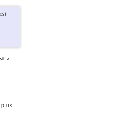
est
dans
 plus