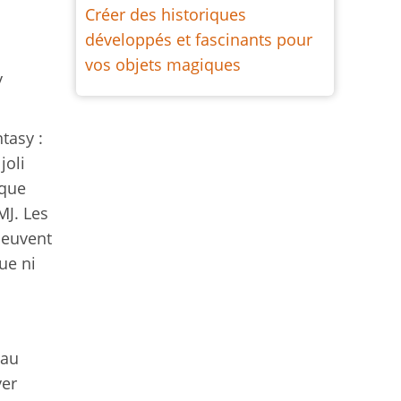
Créer des historiques
développés et fascinants pour
vos objets magiques
y
tasy :
joli
ique
MJ. Les
peuvent
ue ni
 au
yer