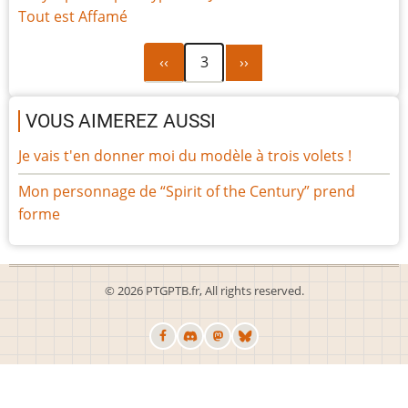
Tout est Affamé
Page
Page
Pagination
‹‹
3
››
précédente
suivante
VOUS AIMEREZ AUSSI
Je vais t'en donner moi du modèle à trois volets !
Mon personnage de “Spirit of the Century” prend
forme
© 2026 PTGPTB.fr, All rights reserved.