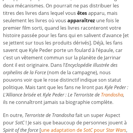
deux mécanismes. On pourrait ne pas distribuer les
titres des livres dans lequel vous
êtes
apparu, mais
seulement les livres où vous
apparaîtrez
une fois le
premier film sorti, quand les livres raconteront votre
histoire passée pour les fans qui en salivent d’avance [et
se jettent sur tous les produits dérivés]. Déjà, les fans
savent que Kyle Peder porte un foulard à l’épaule, car
c’est un vêtement commun sur la planète de Jarrinar
dont il est originaire. Dans l’
Encyclopédie illustrée des
orphelins de la Force
(nom de la campagne), nous
pouvons voir que le rose distinctif indique son statut
politique. Mais tant que les fans ne liront pas
Kyle Peder :
L’Alliance brisée
et
Kyle Peder :
Le Terroriste de
Trandosha
,
ils ne connaîtront jamais sa biographie complète.
En outre,
Terroriste de Trandosha
fait un super Aspect
pour
SotC
! Je sais que beaucoup de personnes jouent à
Spirit of the force
[
une adaptation de
SotC
pour
Star Wars
,