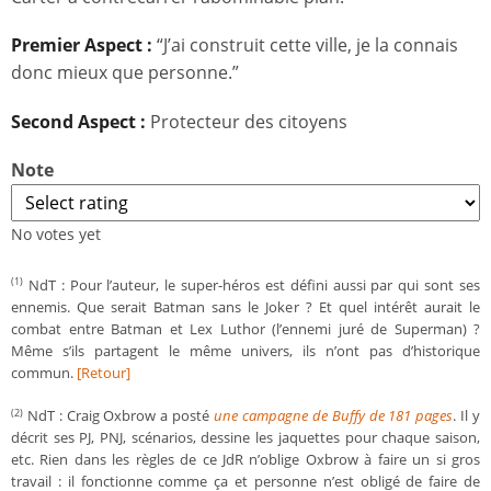
Premier Aspect :
“J’ai construit cette ville, je la connais
donc mieux que personne.”
Second Aspect :
Protecteur des citoyens
Note
No votes yet
NdT : Pour l’auteur, le super-héros est défini aussi par qui sont ses
(1)
ennemis. Que serait Batman sans le Joker ? Et quel intérêt aurait le
combat entre Batman et Lex Luthor (l’ennemi juré de Superman) ?
Même s’ils partagent le même univers, ils n’ont pas d’historique
commun.
[Retour]
NdT : Craig Oxbrow a posté
une campagne de Buffy de 181 pages
. Il y
(2)
décrit ses PJ, PNJ, scénarios, dessine les jaquettes pour chaque saison,
etc. Rien dans les règles de ce JdR n’oblige Oxbrow à faire un si gros
travail : il fonctionne comme ça et personne n’est obligé de faire de