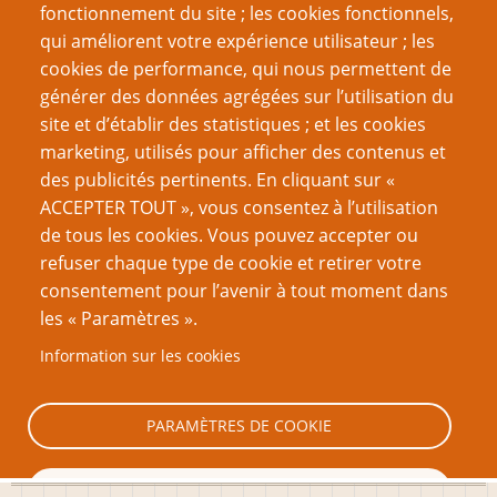
fonctionnement du site ; les cookies fonctionnels,
Les hantises du Dr House
qui améliorent votre expérience utilisateur ; les
Les Filles de l’Exil - personnages et incertitudes
cookies de performance, qui nous permettent de
générer des données agrégées sur l’utilisation du
Page
Page
Pagination
‹‹
6
››
site et d’établir des statistiques ; et les cookies
précédente
suivante
marketing, utilisés pour afficher des contenus et
VOUS AIMEREZ AUSSI
des publicités pertinents. En cliquant sur «
ACCEPTER TOUT », vous consentez à l’utilisation
Dossier Mausritter
de tous les cookies. Vous pouvez accepter ou
refuser chaque type de cookie et retirer votre
Manifeste pour la table ouverte 2 : De quoi une table
consentement pour l’avenir à tout moment dans
ouverte a-t-elle besoin ?
les « Paramètres ».
Plus que quelques campagnes
Information sur les cookies
Manifeste pour la table ouverte partie 1
Le Sophisme de la campagne
PARAMÈTRES DE COOKIE
TOUT REFUSER