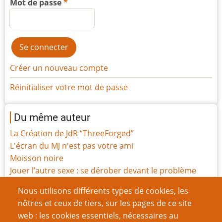
Mot de passe
Créer un nouveau compte
Réinitialiser votre mot de passe
Du même auteur
La Création de JdR “ThreeForged”
L'écran du MJ n'est pas votre ami
Moisson noire
Jouer l’autre sexe : se dérober devant le problème
L’écriteau sur la porte
Nous utilisons différents types de cookies, les
Règles : quel est votre premier point de contact ?
nôtres et ceux de tiers, sur les pages de ce site
Parlons du système Gumshoe
web : les cookies essentiels, nécessaires au
Comment j’écris mes critiques de jeux