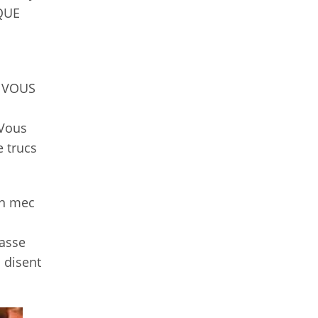
 QUE
s VOUS
 Vous
e trucs
un mec
passe
 disent