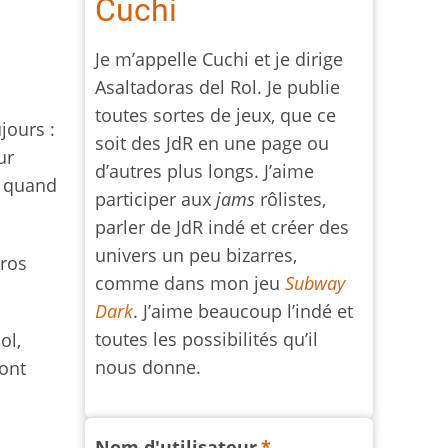
Cuchi
Je m’appelle Cuchi et je dirige
Asaltadoras del Rol. Je publie
toutes sortes de jeux, que ce
jours :
soit des JdR en une page ou
ur
d’autres plus longs. J’aime
s quand
participer aux
jams
rôlistes,
parler de JdR indé et créer des
univers un peu bizarres,
uros
comme dans mon jeu
Subway
Dark
. J’aime beaucoup l’indé et
toutes les possibilités qu’il
ol,
nous donne.
sont
Nom d'utilisateur