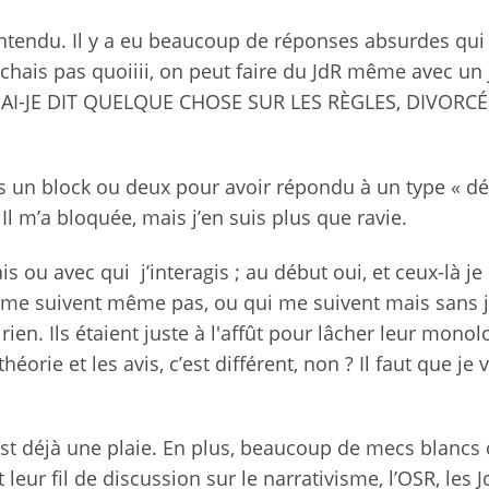
 entendu. Il y a eu beaucoup de réponses absurdes qui
iii chais pas quoiiii, on peut faire du JdR même avec un
s… » AI-JE DIT QUELQUE CHOSE SUR LES RÈGLES, DIVORCÉ
is un block ou deux pour avoir répondu à un type « dé
 Il m’a bloquée, mais j’en suis plus que ravie.
s ou avec qui j’interagis ; au début oui, et ceux-là je 
ne me suivent même pas, ou qui me suivent mais sans 
ien. Ils étaient juste à l'affût pour lâcher leur monol
héorie et les avis, c’est différent, non ? Il faut que je 
’est déjà une plaie. En plus, beaucoup de mecs blancs 
ur fil de discussion sur le narrativisme, l’OSR, les Jd