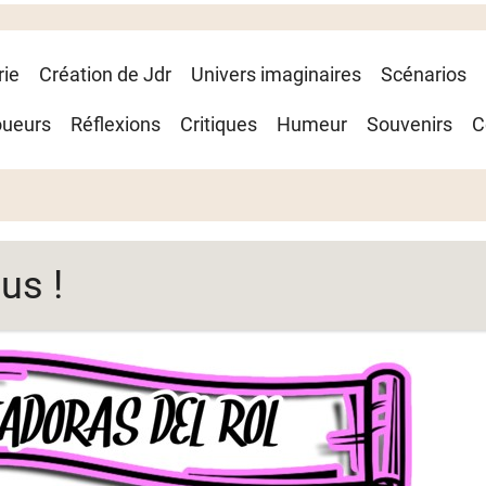
rie
Création de Jdr
Univers imaginaires
Scénarios
oueurs
Réflexions
Critiques
Humeur
Souvenirs
C
us !