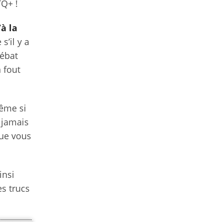
TQ+ !
à la
s’il y a
débat
 fout
ême si
 jamais
que vous
insi
es trucs