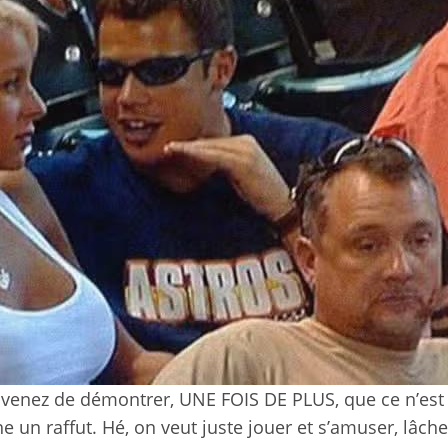
 venez de démontrer, UNE FOIS DE PLUS, que ce n’est
e un raffut. Hé, on veut juste jouer et s’amuser, lâche