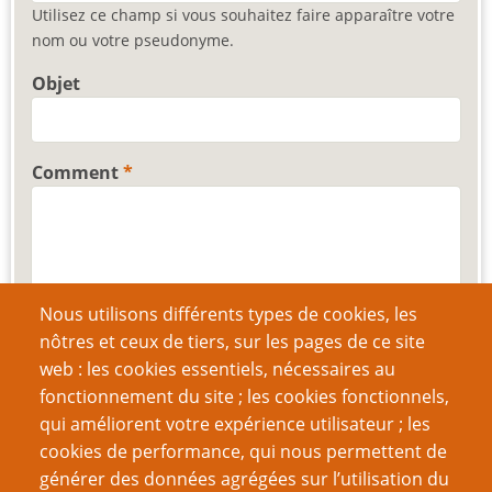
Utilisez ce champ si vous souhaitez faire apparaître votre
nom ou votre pseudonyme.
Objet
Comment
Nous utilisons différents types de cookies, les
nôtres et ceux de tiers, sur les pages de ce site
web : les cookies essentiels, nécessaires au
CAPTCHA
fonctionnement du site ; les cookies fonctionnels,
qui améliorent votre expérience utilisateur ; les
cookies de performance, qui nous permettent de
générer des données agrégées sur l’utilisation du
Quel code est dissimulé dans l'image ?