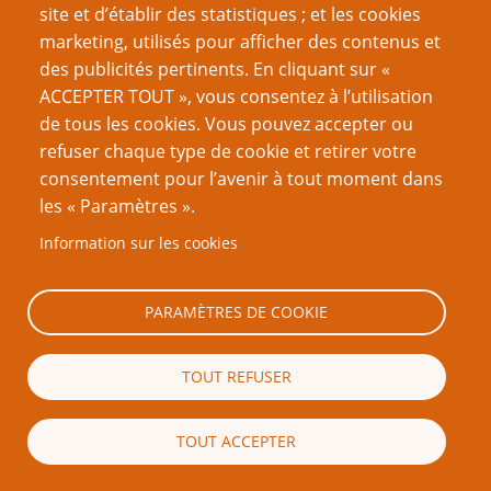
site et d’établir des statistiques ; et les cookies
marketing, utilisés pour afficher des contenus et
Saisir les caractères affichés dans l'image.
des publicités pertinents. En cliquant sur «
ACCEPTER TOUT », vous consentez à l’utilisation
Cette question nous permet de vérifier que vous n'êtes
de tous les cookies. Vous pouvez accepter ou
pas une robot.
refuser chaque type de cookie et retirer votre
consentement pour l’avenir à tout moment dans
les « Paramètres ».
Information sur les cookies
PARAMÈTRES DE COOKIE
Mention légale importante
TOUT REFUSER
Nous vous encourageons à faire un lien vers cette page plutôt que
de la copier ailleurs, car toute reproduction de texte qui dépasse la
longueur raisonnable d’une citation (c’est-à-dire, en règle générale,
TOUT ACCEPTER
un ou deux paragraphes) est strictement interdite. Si vous
reproduisez une grande partie ou la totalité du texte de cette page