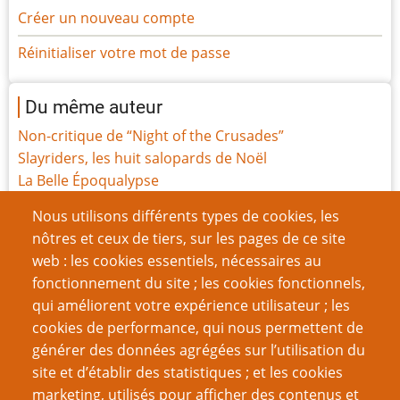
Créer un nouveau compte
Réinitialiser votre mot de passe
Du même auteur
Non-critique de “Night of the Crusades”
Slayriders, les huit salopards de Noël
La Belle Époqualypse
Les Filles de l'Exil, la révision
Nous utilisons différents types de cookies, les
Jeu de rôle et “The Righteous Mind”
nôtres et ceux de tiers, sur les pages de ce site
Construisez votre propre Boîte à jouets de campagne
web : les cookies essentiels, nécessaires au
Les Filles de l'Exil, le JdR
fonctionnement du site ; les cookies fonctionnels,
Les Filles de l’Exil, le Making-of
qui améliorent votre expérience utilisateur ; les
Joueurs contre la misogynie
cookies de performance, qui nous permettent de
(Ne pas) en faire toute une scène
générer des données agrégées sur l’utilisation du
site et d’établir des statistiques ; et les cookies
Page
Page
Pagination
‹‹
7
››
marketing, utilisés pour afficher des contenus et
précédente
suivante